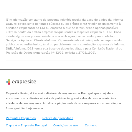
(1) A informação constante do presente relatório resulta da base de dados da Informa
D&B, foi obtida junto de fontes públicas ou do próprio e faz referência unicamente à
atividade empresarial do ENI ou empresa a que se refere, sendo apenas possível
utilizá-la dentro do âmbito empresarial que realiza a respetiva empresa ou ENI. Caso
detete algum erro poderá solicitar a sua retificação, contactando, para o efeito, o
Serviço de Apoio ao Cliente eInforma. O presente relatório não pode ser reproduzido,
publicado ou redistribuído, total ou parcialmente, sem autorização expressa da Informa
D&B. A Informa D&B tem a sua base de dados legalizada pela Comissão Nacional de
Proteção de Dados (Autorização Nº 32/96, emitida a 27/02/1996).
Empresite Portugal é o maior diretório de empresas de Portugal, que o ajuda a
encontrar novos clientes através da publicação gratuita dos dados de contacto e
atividade da sua empresa. Atualize a página web da sua empresa em nosso site, de
forma gratuita, hoje mesmo.
Perguntas frequentes
Política de privacidade
O que é o Empresite Portugal
Condições de uso
Contacto