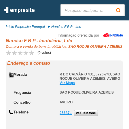
Pesquisar:
Início Empresite Portugal
Narciso F B P - Imo...
Informação oferecida por
Narciso F B P - Imobiliária, Lda
Compra e venda de bens imobiliários, SAO ROQUE OLIVEIRA AZEMEIS
(
0
votos)
Endereço e contato
Morada
R DO CALVÁRIO 431, 3720-743
,
SAO
ROQUE OLIVEIRA AZEMEIS
,
AVEIRO
Ver Mapa
Freguesia
SAO ROQUE OLIVEIRA AZEMEIS
Concelho
AVEIRO
Telefone
25687...
Ver Telefone