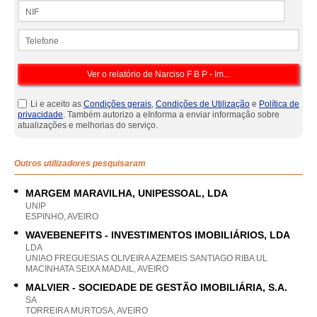
NIF
Telefone
Li e aceito as
Condições gerais
,
Condições de Utilização
e
Política de
privacidade
. Também autorizo a eInforma a enviar informação sobre
atualizações e melhorias do serviço.
Outros utilizadores pesquisaram
MARGEM MARAVILHA, UNIPESSOAL, LDA
UNIP
ESPINHO, AVEIRO
WAVEBENEFITS - INVESTIMENTOS IMOBILIÁRIOS, LDA
LDA
UNIAO FREGUESIAS OLIVEIRA AZEMEIS SANTIAGO RIBA UL
MACINHATA SEIXA MADAIL, AVEIRO
MALVIER - SOCIEDADE DE GESTÃO IMOBILIÁRIA, S.A.
SA
TORREIRA MURTOSA, AVEIRO