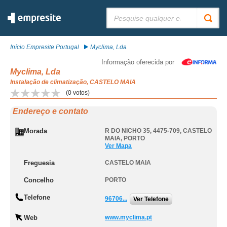
Pesquisar:
Início Empresite Portugal
Myclima, Lda
Informação oferecida por
Myclima, Lda
Instalação de climatização, CASTELO MAIA
(
0
votos)
Endereço e contato
Morada
R DO NICHO 35, 4475-709
,
CASTELO
MAIA
,
PORTO
Ver Mapa
Freguesia
CASTELO MAIA
Concelho
PORTO
Telefone
96706...
Ver Telefone
Web
www.myclima.pt