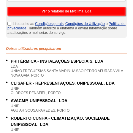
Li e aceito as
Condições gerais
,
Condições de Utilização
e
Política de
privacidade
. Também autorizo a eInforma a enviar informação sobre
atualizações e melhorias do serviço.
Outros utilizadores pesquisaram
PRITÉRMICA - INSTALAÇÕES ESPECIAIS, LDA
LDA
UNIAO FREGUESIAS SANTA MARINHA SAO PEDRO AFURADA VILA
NOVA GAIA, PORTO
CLISAFER - REPRESENTAÇÕES, UNIPESSOAL, LDA
UNIP
OLDROES PENAFIEL, PORTO
AVACMP, UNIPESSOAL, LDA
UNIP
AGUIAR SOUSA PAREDES, PORTO
ROBERTO CUNHA - CLIMATIZAÇÃO, SOCIEDADE
UNIPESSOAL, LDA
UNIP