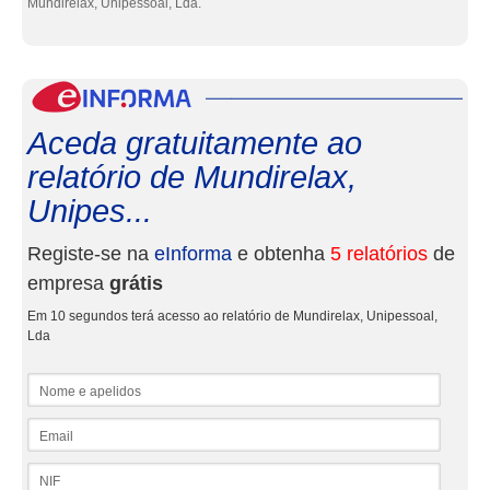
Mundirelax, Unipessoal, Lda.
eInf
Aceda gratuitamente ao
relatório de Mundirelax,
Unipes...
Registe-se na
eInforma
e obtenha
5 relatórios
de
empresa
grátis
Em 10 segundos terá acesso ao relatório de Mundirelax, Unipessoal,
Lda
Nome e apelidos
Email
NIF