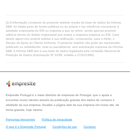
(1) A informação constante do presente relatório resulta da base de dados da Informa
D&B, foi obtida junto de fontes públicas ou do próprio e faz referência unicamente à
atividade empresarial do ENI ou empresa a que se refere, sendo apenas possível
utilizá-la dentro do âmbito empresarial que realiza a respetiva empresa ou ENI. Caso
detete algum erro poderá solicitar a sua retificação, contactando, para o efeito, o
Serviço de Apoio ao Cliente eInforma. O presente relatório não pode ser reproduzido,
publicado ou redistribuído, total ou parcialmente, sem autorização expressa da Informa
D&B. A Informa D&B tem a sua base de dados legalizada pela Comissão Nacional de
Proteção de Dados (Autorização Nº 32/96, emitida a 27/02/1996).
Empresite Portugal é o maior diretório de empresas de Portugal, que o ajuda a
encontrar novos clientes através da publicação gratuita dos dados de contacto e
atividade da sua empresa. Atualize a página web da sua empresa em nosso site, de
forma gratuita, hoje mesmo.
Perguntas frequentes
Política de privacidade
O que é o Empresite Portugal
Condições de uso
Contacto