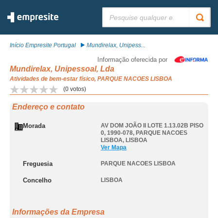
Pesquisar:
Início Empresite Portugal
Mundirelax, Unipess...
Informação oferecida por
Mundirelax, Unipessoal, Lda
Atividades de bem-estar físico, PARQUE NACOES LISBOA
(
0
votos)
Endereço e contato
Morada
AV DOM JOÃO II LOTE 1.13.02B PISO
0, 1990-078
,
PARQUE NACOES
LISBOA
,
LISBOA
Ver Mapa
Freguesia
PARQUE NACOES LISBOA
Concelho
LISBOA
Informações da Empresa