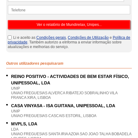
Telefone
Li e aceito as
Condições gerais
,
Condições de Utilização
e
Política de
privacidade
. Também autorizo a eInforma a enviar informação sobre
atualizações e melhorias do serviço.
Outros utilizadores pesquisaram
REINO POSITIVO - ACTIVIDADES DE BEM ESTAR FÍSICO,
UNIPESSOAL, LDA
UNIP
UNIAO FREGUESIAS ALVERCA RIBATEJO SOBRALINHO VILA
FRANCA XIRA, LISBOA
CASA VINYASA - ISA GUITANA, UNIPESSOAL, LDA
UNIP
UNIAO FREGUESIAS CASCAIS ESTORIL, LISBOA
MVPLS, LDA
LDA
UNIAO FREGUESIAS SANTA IRIA AZOIA SAO JOAO TALHA BOBADELA