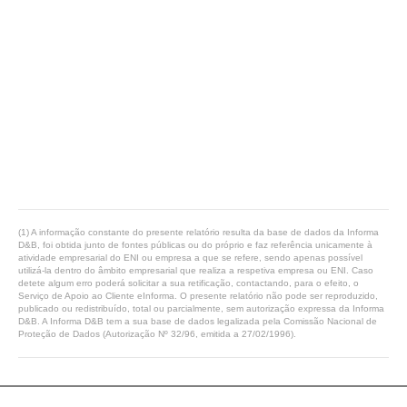
(1) A informação constante do presente relatório resulta da base de dados da Informa
D&B, foi obtida junto de fontes públicas ou do próprio e faz referência unicamente à
atividade empresarial do ENI ou empresa a que se refere, sendo apenas possível
utilizá-la dentro do âmbito empresarial que realiza a respetiva empresa ou ENI. Caso
detete algum erro poderá solicitar a sua retificação, contactando, para o efeito, o
Serviço de Apoio ao Cliente eInforma. O presente relatório não pode ser reproduzido,
publicado ou redistribuído, total ou parcialmente, sem autorização expressa da Informa
D&B. A Informa D&B tem a sua base de dados legalizada pela Comissão Nacional de
Proteção de Dados (Autorização Nº 32/96, emitida a 27/02/1996).