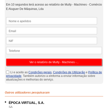
Em 10 segundos terá acesso ao relatório de Multy - Machines - Comércio
E Aluguer De Máquinas, Lda
Nome e apelidos
Email
NIF
Telefone
Li e aceito as
Condições gerais
,
Condições de Utilização
e
Política de
privacidade
. Também autorizo a eInforma a enviar informação sobre
atualizações e melhorias do serviço.
Outros utilizadores pesquisaram
ÉPOCA VIRTUAL, S.A.
SA