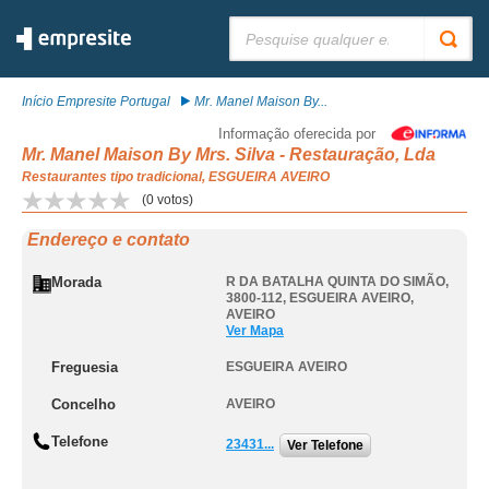
Pesquisar:
Início Empresite Portugal
Mr. Manel Maison By...
Informação oferecida por
Mr. Manel Maison By Mrs. Silva - Restauração, Lda
Restaurantes tipo tradicional, ESGUEIRA AVEIRO
(
0
votos)
Endereço e contato
Morada
R DA BATALHA QUINTA DO SIMÃO,
3800-112
,
ESGUEIRA AVEIRO
,
AVEIRO
Ver Mapa
Freguesia
ESGUEIRA AVEIRO
Concelho
AVEIRO
Telefone
23431...
Ver Telefone