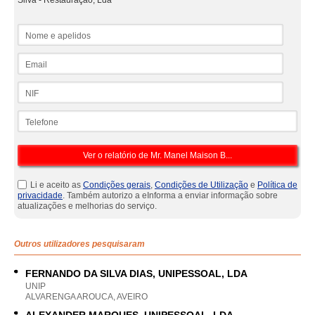
Silva - Restauração, Lda
Nome e apelidos
Email
NIF
Telefone
Li e aceito as
Condições gerais
,
Condições de Utilização
e
Política de
privacidade
. Também autorizo a eInforma a enviar informação sobre
atualizações e melhorias do serviço.
Outros utilizadores pesquisaram
FERNANDO DA SILVA DIAS, UNIPESSOAL, LDA
UNIP
ALVARENGA AROUCA, AVEIRO