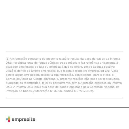
(1) A informação constante do presente relatório resulta da base de dados da Informa
D&B, foi obtida junto de fontes públicas ou do próprio e faz referência unicamente à
atividade empresarial do ENI ou empresa a que se refere, sendo apenas possível
utilizá-la dentro do âmbito empresarial que realiza a respetiva empresa ou ENI. Caso
detete algum erro poderá solicitar a sua retificação, contactando, para o efeito, o
Serviço de Apoio ao Cliente eInforma. O presente relatório não pode ser reproduzido,
publicado ou redistribuído, total ou parcialmente, sem autorização expressa da Informa
D&B. A Informa D&B tem a sua base de dados legalizada pela Comissão Nacional de
Proteção de Dados (Autorização Nº 32/96, emitida a 27/02/1996).