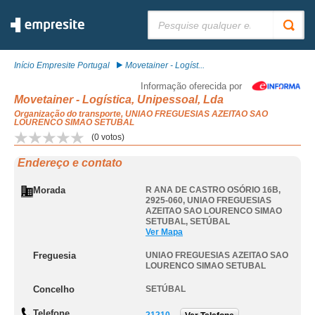
Pesquisar:
Início Empresite Portugal
Movetainer - Logíst...
Informação oferecida por
Movetainer - Logística, Unipessoal, Lda
Organização do transporte, UNIAO FREGUESIAS AZEITAO SAO
LOURENCO SIMAO SETUBAL
(
0
votos)
Endereço e contato
Morada
R ANA DE CASTRO OSÓRIO 16B,
2925-060
,
UNIAO FREGUESIAS
AZEITAO SAO LOURENCO SIMAO
SETUBAL
,
SETÚBAL
Ver Mapa
Freguesia
UNIAO FREGUESIAS AZEITAO SAO
LOURENCO SIMAO SETUBAL
Concelho
SETÚBAL
Telefone