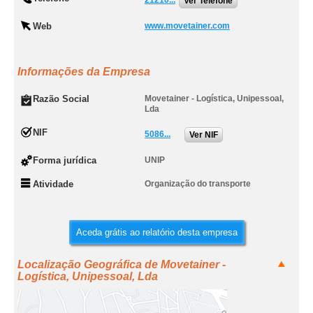
21210...
Ver Telefone
Web
www.movetainer.com
Informações da Empresa
Razão Social
Movetainer - Logística, Unipessoal,
Lda
NIF
5086...
Ver NIF
Forma jurídica
UNIP
Atividade
Organização do transporte
Aceda grátis ao relatório desta empresa
Localização Geográfica de Movetainer -
Logística, Unipessoal, Lda