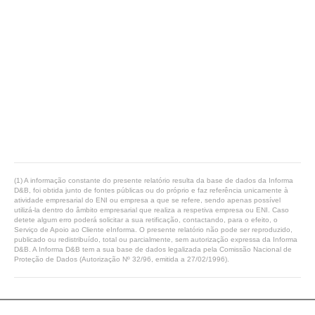
(1) A informação constante do presente relatório resulta da base de dados da Informa
D&B, foi obtida junto de fontes públicas ou do próprio e faz referência unicamente à
atividade empresarial do ENI ou empresa a que se refere, sendo apenas possível
utilizá-la dentro do âmbito empresarial que realiza a respetiva empresa ou ENI. Caso
detete algum erro poderá solicitar a sua retificação, contactando, para o efeito, o
Serviço de Apoio ao Cliente eInforma. O presente relatório não pode ser reproduzido,
publicado ou redistribuído, total ou parcialmente, sem autorização expressa da Informa
D&B. A Informa D&B tem a sua base de dados legalizada pela Comissão Nacional de
Proteção de Dados (Autorização Nº 32/96, emitida a 27/02/1996).