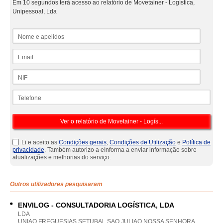
Em 10 segundos terá acesso ao relatório de Movetainer - Logística,
Unipessoal, Lda
Nome e apelidos
Email
NIF
Telefone
Li e aceito as
Condições gerais
,
Condições de Utilização
e
Política de
privacidade
. Também autorizo a eInforma a enviar informação sobre
atualizações e melhorias do serviço.
Outros utilizadores pesquisaram
ENVILOG - CONSULTADORIA LOGÍSTICA, LDA
LDA
UNIAO FREGUESIAS SETUBAL SAO JULIAO NOSSA SENHORA