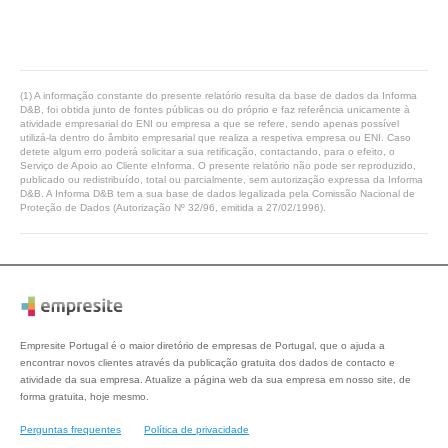
(1) A informação constante do presente relatório resulta da base de dados da Informa
D&B, foi obtida junto de fontes públicas ou do próprio e faz referência unicamente à
atividade empresarial do ENI ou empresa a que se refere, sendo apenas possível
utilizá-la dentro do âmbito empresarial que realiza a respetiva empresa ou ENI. Caso
detete algum erro poderá solicitar a sua retificação, contactando, para o efeito, o
Serviço de Apoio ao Cliente eInforma. O presente relatório não pode ser reproduzido,
publicado ou redistribuído, total ou parcialmente, sem autorização expressa da Informa
D&B. A Informa D&B tem a sua base de dados legalizada pela Comissão Nacional de
Proteção de Dados (Autorização Nº 32/96, emitida a 27/02/1996).
Empresite Portugal é o maior diretório de empresas de Portugal, que o ajuda a
encontrar novos clientes através da publicação gratuita dos dados de contacto e
atividade da sua empresa. Atualize a página web da sua empresa em nosso site, de
forma gratuita, hoje mesmo.
Perguntas frequentes
Política de privacidade