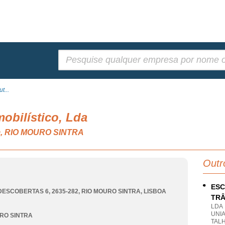
Pesquisar:
t...
obilístico, Lda
em, RIO MOURO SINTRA
Outr
ESC
DESCOBERTAS 6, 2635-282
,
RIO MOURO SINTRA
,
LISBOA
TRÂ
LDA
UNIA
RO SINTRA
TAL