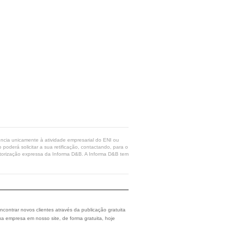
rência unicamente à atividade empresarial do ENI ou
poderá solicitar a sua retificação, contactando, para o
 autorização expressa da Informa D&B. A Informa D&B tem
ncontrar novos clientes através da publicação gratuita
a empresa em nosso site, de forma gratuita, hoje