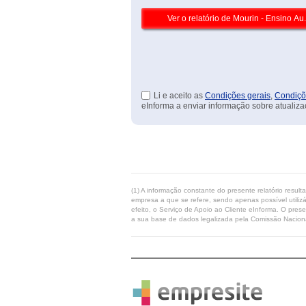
Li e aceito as
Condições gerais
,
Condiçõ
eInforma a enviar informação sobre atualiza
(1) A informação constante do presente relatório resul
empresa a que se refere, sendo apenas possível utilizá
efeito, o Serviço de Apoio ao Cliente eInforma. O pres
a sua base de dados legalizada pela Comissão Naciona