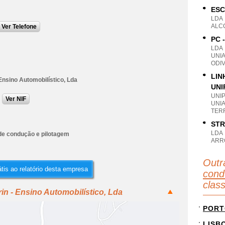
ESC
LDA
ALC
Ver Telefone
PC 
LDA
UNI
ODIV
LIN
Ensino Automobilístico, Lda
UNI
UNI
Ver NIF
UNI
TER
STR
LDA
de condução e pilotagem
ARRO
Outr
tis ao relatório desta empresa
cond
clas
in - Ensino Automobilístico, Lda
PORT
LISB