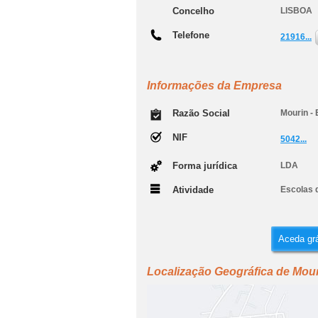
Concelho
LISBOA
Telefone
21916...
Informações da Empresa
Razão Social
Mourin - 
NIF
5042...
Forma jurídica
LDA
Atividade
Escolas 
Aceda grá
Localização Geográfica de Mour