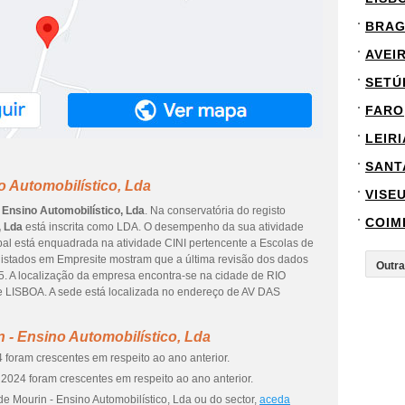
BRA
AVEI
SETÚ
FARO
LEIRI
SANT
o Automobilístico, Lda
VISE
 Ensino Automobilístico, Lda
. Na conservatória do registo
COIM
, Lda
está inscrita como LDA. O desempenho da sua atividade
ipal está enquadrada na atividade CINI pertencente a Escolas de
gistados em Empresite mostram que a última revisão dos dados
25. A localização da empresa encontra-se na cidade de RIO
 LISBOA. A sede está localizada no endereço de AV DAS
 - Ensino Automobilístico, Lda
 foram crescentes em respeito ao ano anterior.
2024 foram crescentes em respeito ao ano anterior.
e Mourin - Ensino Automobilístico, Lda ou do sector,
aceda