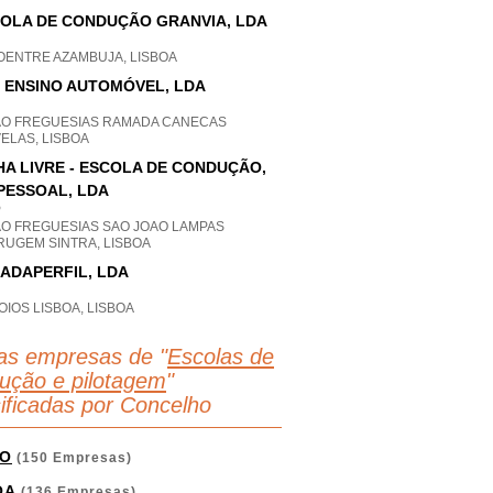
OLA DE CONDUÇÃO GRANVIA, LDA
OENTRE AZAMBUJA, LISBOA
- ENSINO AUTOMÓVEL, LDA
AO FREGUESIAS RAMADA CANECAS
ELAS, LISBOA
HA LIVRE - ESCOLA DE CONDUÇÃO,
PESSOAL, LDA
P
AO FREGUESIAS SAO JOAO LAMPAS
RUGEM SINTRA, LISBOA
ADAPERFIL, LDA
IOS LISBOA, LISBOA
as empresas de "
Escolas de
ução e pilotagem
"
sificadas por Concelho
O
(150 Empresas)
OA
(136 Empresas)