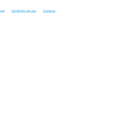
ugal
Condições de uso
Contacto