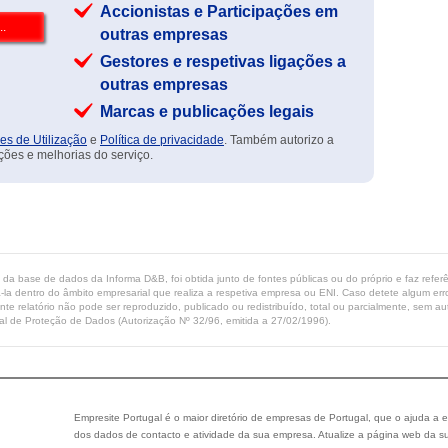
Accionistas e Participações em
outras empresas
Gestores e respetivas ligações a
outras empresas
Marcas e publicações legais
es de Utilização
e
Política de privacidade
. Também autorizo a
ções e melhorias do serviço.
ta da base de dados da Informa D&B, foi obtida junto de fontes públicas ou do próprio e faz refe
-la dentro do âmbito empresarial que realiza a respetiva empresa ou ENI. Caso detete algum erro 
ente relatório não pode ser reproduzido, publicado ou redistribuído, total ou parcialmente, sem
l de Proteção de Dados (Autorização Nº 32/96, emitida a 27/02/1996).
Empresite Portugal é o maior diretório de empresas de Portugal, que o ajuda a e
dos dados de contacto e atividade da sua empresa. Atualize a página web da su