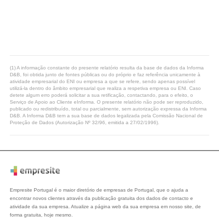
(1) A informação constante do presente relatório resulta da base de dados da Informa
D&B, foi obtida junto de fontes públicas ou do próprio e faz referência unicamente à
atividade empresarial do ENI ou empresa a que se refere, sendo apenas possível
utilizá-la dentro do âmbito empresarial que realiza a respetiva empresa ou ENI. Caso
detete algum erro poderá solicitar a sua retificação, contactando, para o efeito, o
Serviço de Apoio ao Cliente eInforma. O presente relatório não pode ser reproduzido,
publicado ou redistribuído, total ou parcialmente, sem autorização expressa da Informa
D&B. A Informa D&B tem a sua base de dados legalizada pela Comissão Nacional de
Proteção de Dados (Autorização Nº 32/96, emitida a 27/02/1996).
Empresite Portugal é o maior diretório de empresas de Portugal, que o ajuda a
encontrar novos clientes através da publicação gratuita dos dados de contacto e
atividade da sua empresa. Atualize a página web da sua empresa em nosso site, de
forma gratuita, hoje mesmo.