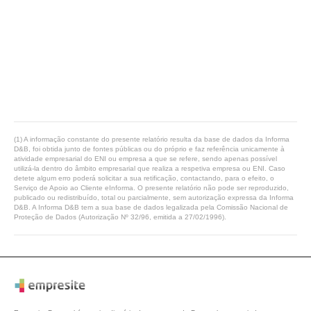
(1) A informação constante do presente relatório resulta da base de dados da Informa
D&B, foi obtida junto de fontes públicas ou do próprio e faz referência unicamente à
atividade empresarial do ENI ou empresa a que se refere, sendo apenas possível
utilizá-la dentro do âmbito empresarial que realiza a respetiva empresa ou ENI. Caso
detete algum erro poderá solicitar a sua retificação, contactando, para o efeito, o
Serviço de Apoio ao Cliente eInforma. O presente relatório não pode ser reproduzido,
publicado ou redistribuído, total ou parcialmente, sem autorização expressa da Informa
D&B. A Informa D&B tem a sua base de dados legalizada pela Comissão Nacional de
Proteção de Dados (Autorização Nº 32/96, emitida a 27/02/1996).