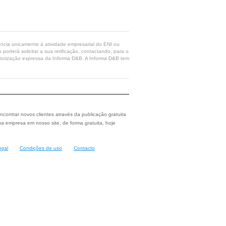
rência unicamente à atividade empresarial do ENI ou
poderá solicitar a sua retificação, contactando, para o
 autorização expressa da Informa D&B. A Informa D&B tem
ncontrar novos clientes através da publicação gratuita
a empresa em nosso site, de forma gratuita, hoje
ugal
Condições de uso
Contacto