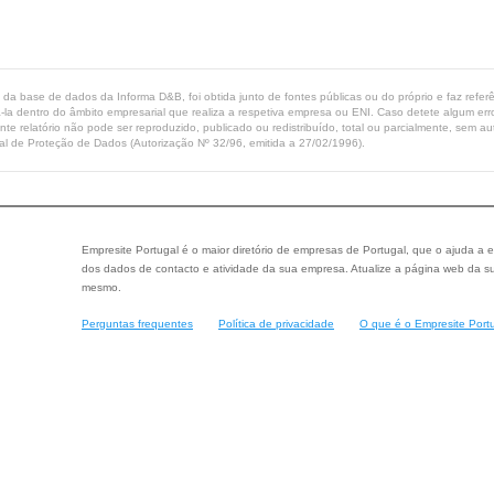
ta da base de dados da Informa D&B, foi obtida junto de fontes públicas ou do próprio e faz refe
-la dentro do âmbito empresarial que realiza a respetiva empresa ou ENI. Caso detete algum erro 
ente relatório não pode ser reproduzido, publicado ou redistribuído, total ou parcialmente, sem
l de Proteção de Dados (Autorização Nº 32/96, emitida a 27/02/1996).
Empresite Portugal é o maior diretório de empresas de Portugal, que o ajuda a e
dos dados de contacto e atividade da sua empresa. Atualize a página web da su
mesmo.
Perguntas frequentes
Política de privacidade
O que é o Empresite Port