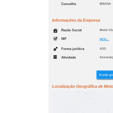
Concelho
BRAGA
Informações da Empresa
Razão Social
Motor Cl
NIF
5031...
Forma jurídica
ASS
Atividade
Associaç
Aceda grá
Localização Geográfica de Mot