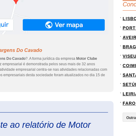
Conc
LISB
PORT
AVEI
BRA
Margens Do Cavado
VISE
ens Do Cavado
?. A forma jurídica da empresa
Motor Clube
dez empresarial é demonstrada pelos seus mais de 32 anos
COIM
atividade empresarial centra-se nas atividades relacionadas com
SANT
os empresariais desta sociedade foram atualizados no dia 15 de
SETÚ
LEIRI
FARO
eInforma
e ao relatório de Motor