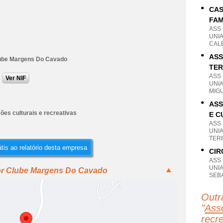
CAS
FAM
ASS
UNIA
CAL
ASS
ube Margens Do Cavado
TER
ASS
Ver NIF
UNI
MIG
ASS
ões culturais e recreativas
E C
ASS
UNI
TER
tis ao relatório desta empresa
CIR
ASS
UNIA
or Clube Margens Do Cavado
SEB
Outr
"
Asso
recr