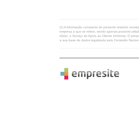
(1) A informação constante do presente relatório resul
empresa a que se refere, sendo apenas possível utilizá
efeito, o Serviço de Apoio ao Cliente eInforma. O pres
a sua base de dados legalizada pela Comissão Naciona