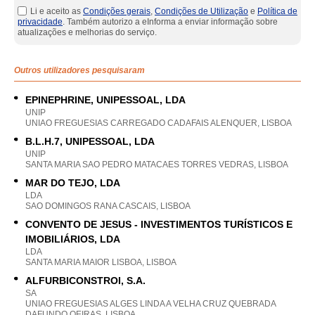
Li e aceito as
Condições gerais
,
Condições de Utilização
e
Política de
privacidade
. Também autorizo a eInforma a enviar informação sobre
atualizações e melhorias do serviço.
Outros utilizadores pesquisaram
EPINEPHRINE, UNIPESSOAL, LDA
UNIP
UNIAO FREGUESIAS CARREGADO CADAFAIS ALENQUER, LISBOA
B.L.H.7, UNIPESSOAL, LDA
UNIP
SANTA MARIA SAO PEDRO MATACAES TORRES VEDRAS, LISBOA
MAR DO TEJO, LDA
LDA
SAO DOMINGOS RANA CASCAIS, LISBOA
CONVENTO DE JESUS - INVESTIMENTOS TURÍSTICOS E
IMOBILIÁRIOS, LDA
LDA
SANTA MARIA MAIOR LISBOA, LISBOA
ALFURBICONSTROI, S.A.
SA
UNIAO FREGUESIAS ALGES LINDA A VELHA CRUZ QUEBRADA
DAFUNDO OEIRAS, LISBOA