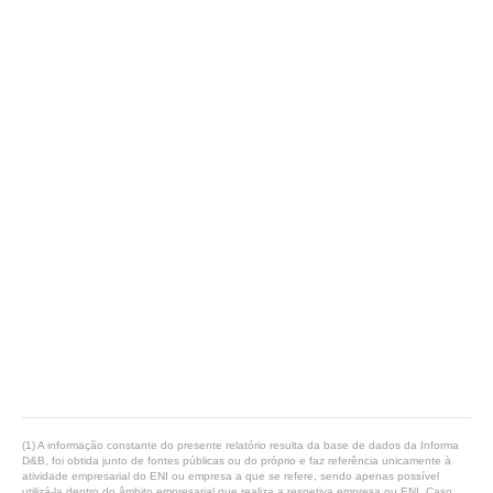
(1) A informação constante do presente relatório resulta da base de dados da Informa
D&B, foi obtida junto de fontes públicas ou do próprio e faz referência unicamente à
atividade empresarial do ENI ou empresa a que se refere, sendo apenas possível
utilizá-la dentro do âmbito empresarial que realiza a respetiva empresa ou ENI. Caso