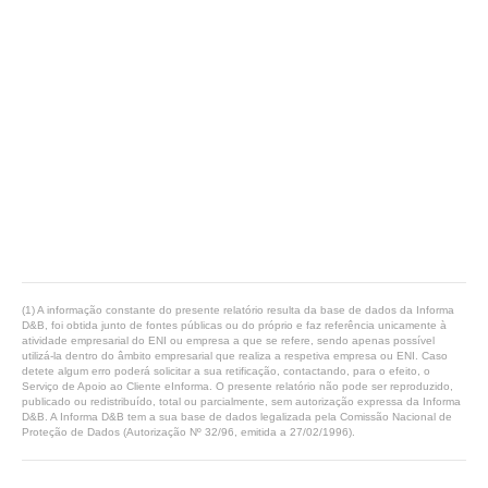
(1) A informação constante do presente relatório resulta da base de dados da Informa
D&B, foi obtida junto de fontes públicas ou do próprio e faz referência unicamente à
atividade empresarial do ENI ou empresa a que se refere, sendo apenas possível
utilizá-la dentro do âmbito empresarial que realiza a respetiva empresa ou ENI. Caso
detete algum erro poderá solicitar a sua retificação, contactando, para o efeito, o
Serviço de Apoio ao Cliente eInforma. O presente relatório não pode ser reproduzido,
publicado ou redistribuído, total ou parcialmente, sem autorização expressa da Informa
D&B. A Informa D&B tem a sua base de dados legalizada pela Comissão Nacional de
Proteção de Dados (Autorização Nº 32/96, emitida a 27/02/1996).