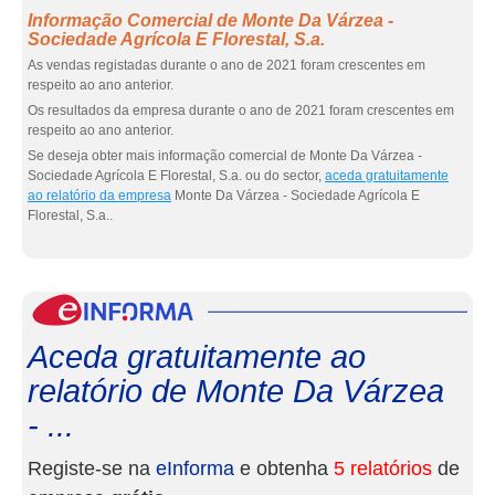
Informação Comercial de Monte Da Várzea -
Sociedade Agrícola E Florestal, S.a.
As vendas registadas durante o ano de 2021 foram crescentes em
respeito ao ano anterior.
Os resultados da empresa durante o ano de 2021 foram crescentes em
respeito ao ano anterior.
Se deseja obter mais informação comercial de Monte Da Várzea -
Sociedade Agrícola E Florestal, S.a. ou do sector,
aceda gratuitamente
ao relatório da empresa
Monte Da Várzea - Sociedade Agrícola E
Florestal, S.a..
eInf
Aceda gratuitamente ao
relatório de Monte Da Várzea
- ...
Registe-se na
eInforma
e obtenha
5 relatórios
de