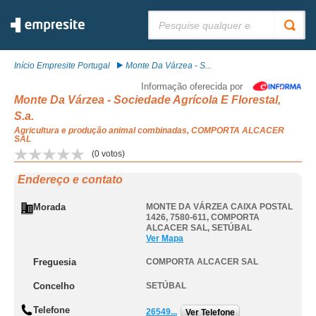
Pesquisar:
Início Empresite Portugal
Monte Da Várzea - S...
Informação oferecida por
Monte Da Várzea - Sociedade Agrícola E Florestal,
S.a.
Agricultura e produção animal combinadas, COMPORTA ALCACER
SAL
(
0
votos)
Endereço e contato
Morada
MONTE DA VÁRZEA CAIXA POSTAL
1426, 7580-611
,
COMPORTA
ALCACER SAL
,
SETÚBAL
Ver Mapa
Freguesia
COMPORTA ALCACER SAL
Concelho
SETÚBAL
Telefone
26549...
Ver Telefone