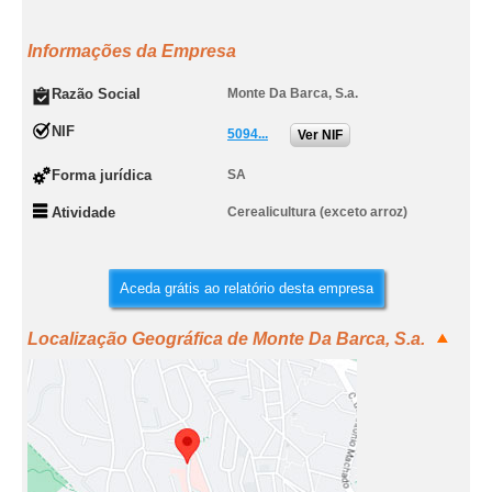
Informações da Empresa
Razão Social
Monte Da Barca, S.a.
NIF
5094...
Ver NIF
Forma jurídica
SA
Atividade
Cerealicultura (exceto arroz)
Aceda grátis ao relatório desta empresa
Localização Geográfica de Monte Da Barca, S.a.