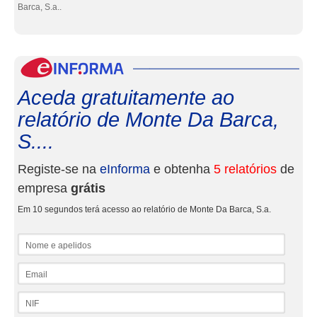
Barca, S.a..
eInf
Aceda gratuitamente ao
relatório de Monte Da Barca,
S....
Registe-se na
eInforma
e obtenha
5 relatórios
de
empresa
grátis
Em 10 segundos terá acesso ao relatório de Monte Da Barca, S.a.
Nome e apelidos
Email
NIF