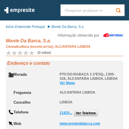
Pesquisar:
Início Empresite Portugal
Monte Da Barca, S.a.
Informação oferecida por
Monte Da Barca, S.a.
Cerealicultura (exceto arroz), ALCANTARA LISBOA
(
0
votos)
Endereço e contato
Morada
PTO DO RABAÇA 2 2ºESQ., 1300-
326
,
ALCANTARA LISBOA
,
LISBOA
Ver Mapa
Freguesia
ALCANTARA LISBOA
Concelho
LISBOA
Telefone
21825...
Ver Telefone
Web
www.montedabarca.com