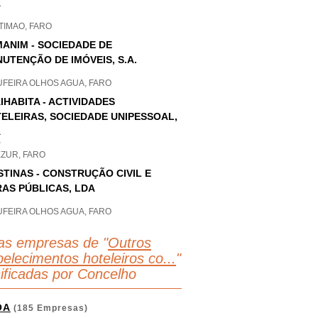
A
TIMAO, FARO
ANIM - SOCIEDADE DE
UTENÇÃO DE IMÓVEIS, S.A.
UFEIRA OLHOS AGUA, FARO
IHABITA - ACTIVIDADES
ELEIRAS, SOCIEDADE UNIPESSOAL,
A
P
EZUR, FARO
STINAS - CONSTRUÇÃO CIVIL E
AS PÚBLICAS, LDA
UFEIRA OLHOS AGUA, FARO
as empresas de "
Outros
belecimentos hoteleiros co...
"
sificadas por Concelho
OA
(185 Empresas)