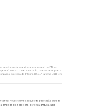
rência unicamente à atividade empresarial do ENI ou
poderá solicitar a sua retificação, contactando, para o
 autorização expressa da Informa D&B. A Informa D&B tem
ncontrar novos clientes através da publicação gratuita
a empresa em nosso site, de forma gratuita, hoje