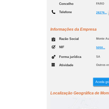
Concelho
FARO
Telefone
28276...
Informações da Empresa
Razão Social
Monte Aur
NIF
5050...
Forma jurídica
SA
Atividade
Outros e
Aceda grá
Localização Geográfica de Monte