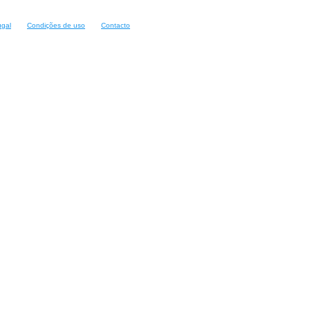
ugal
Condições de uso
Contacto