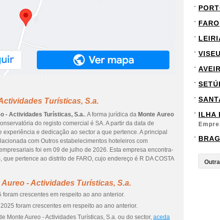
PORT
FARO
LEIRI
VISE
AVEI
SETÚ
SANT
ctividades Turísticas, S.a.
ILHA
 - Actividades Turísticas, S.a.
. A forma jurídica da
Monte Aureo
onservatória do registo comercial é SA. A partir da data de
Empre
e experiência e dedicação ao sector a que pertence. A principal
BRA
elacionada com Outros estabelecimentos hoteleiros com
 empresariais foi em 09 de julho de 2026. Esta empresa encontra-
ue pertence ao distrito de FARO, cujo endereço é R DA COSTA
ureo - Actividades Turísticas, S.a.
 foram crescentes em respeito ao ano anterior.
2025 foram crescentes em respeito ao ano anterior.
 Monte Aureo - Actividades Turísticas, S.a. ou do sector,
aceda