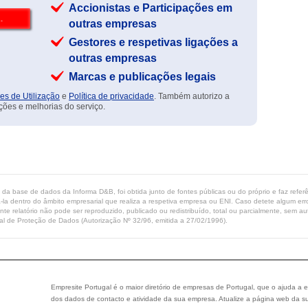
Accionistas e Participações em
outras empresas
Gestores e respetivas ligações a
outras empresas
Marcas e publicações legais
es de Utilização
e
Política de privacidade
. Também autorizo a
ções e melhorias do serviço.
ta da base de dados da Informa D&B, foi obtida junto de fontes públicas ou do próprio e faz refe
-la dentro do âmbito empresarial que realiza a respetiva empresa ou ENI. Caso detete algum erro 
ente relatório não pode ser reproduzido, publicado ou redistribuído, total ou parcialmente, sem
l de Proteção de Dados (Autorização Nº 32/96, emitida a 27/02/1996).
Empresite Portugal é o maior diretório de empresas de Portugal, que o ajuda a e
dos dados de contacto e atividade da sua empresa. Atualize a página web da su