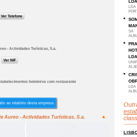
LD
LDA
POR
Ver Telefone
SOM
MAN
SA
ALB
PRA
eo - Actividades Turísticas, S.a.
HOT
LD
Ver NIF
UNI
ALJ
CRI
OBR
stabelecimentos hoteleiros com restaurante
LDA
ALB
tis ao relatório desta empresa
Outr
esta
 Aureo - Actividades Turísticas, S.a.
clas
LISB