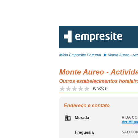
Início Empresite Portugal
Monte Aureo - Acti
Monte Aureo - Activida
Outros estabelecimentos hotele
(
0
votos)
Endereço e contato
Morada
R DA COS
Ver Mapa
Freguesia
SAO GO