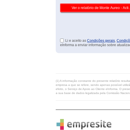
Li e aceito as
Condições gerais
,
Condiçõ
eInforma a enviar informação sobre atualiza
(1) A informação constante do presente relatório resul
empresa a que se refere, sendo apenas possível utilizá
efeito, o Serviço de Apoio ao Cliente eInforma. O pres
a sua base de dados legalizada pela Comissão Naciona