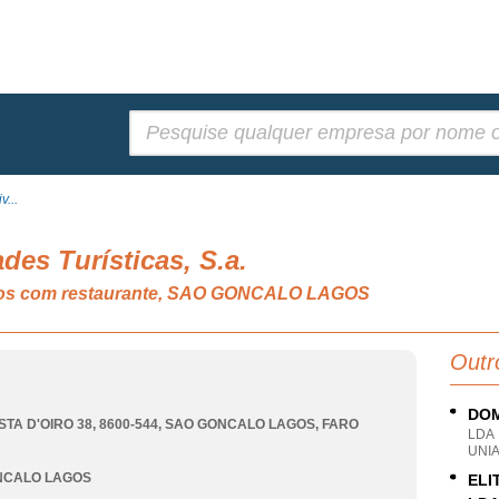
Pesquisar:
v...
des Turísticas, S.a.
iros com restaurante, SAO GONCALO LAGOS
Outr
DOM
TA D'OIRO 38, 8600-544
,
SAO GONCALO LAGOS
,
FARO
LDA
UNI
NCALO LAGOS
ELI