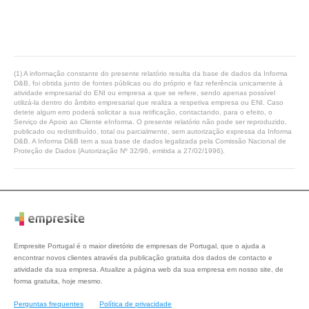
(1) A informação constante do presente relatório resulta da base de dados da Informa
D&B, foi obtida junto de fontes públicas ou do próprio e faz referência unicamente à
atividade empresarial do ENI ou empresa a que se refere, sendo apenas possível
utilizá-la dentro do âmbito empresarial que realiza a respetiva empresa ou ENI. Caso
detete algum erro poderá solicitar a sua retificação, contactando, para o efeito, o
Serviço de Apoio ao Cliente eInforma. O presente relatório não pode ser reproduzido,
publicado ou redistribuído, total ou parcialmente, sem autorização expressa da Informa
D&B. A Informa D&B tem a sua base de dados legalizada pela Comissão Nacional de
Proteção de Dados (Autorização Nº 32/96, emitida a 27/02/1996).
Empresite Portugal é o maior diretório de empresas de Portugal, que o ajuda a
encontrar novos clientes através da publicação gratuita dos dados de contacto e
atividade da sua empresa. Atualize a página web da sua empresa em nosso site, de
forma gratuita, hoje mesmo.
Perguntas frequentes
Política de privacidade