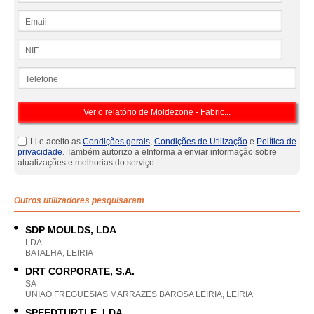
Email
NIF
Telefone
Li e aceito as
Condições gerais
,
Condições de Utilização
e
Política de
privacidade
. Também autorizo a eInforma a enviar informação sobre
atualizações e melhorias do serviço.
Outros utilizadores pesquisaram
SDP MOULDS, LDA
LDA
BATALHA, LEIRIA
DRT CORPORATE, S.A.
SA
UNIAO FREGUESIAS MARRAZES BAROSA LEIRIA, LEIRIA
SPEEDTURTLE, LDA