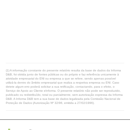
(1) A informação constante do presente relatório resulta da base de dados da Informa
D&B, foi obtida junto de fontes públicas ou do próprio e faz referência unicamente à
atividade empresarial do ENI ou empresa a que se refere, sendo apenas possível
utilizá-la dentro do âmbito empresarial que realiza a respetiva empresa ou ENI. Caso
detete algum erro poderá solicitar a sua retificação, contactando, para o efeito, o
Serviço de Apoio ao Cliente eInforma. O presente relatório não pode ser reproduzido,
publicado ou redistribuído, total ou parcialmente, sem autorização expressa da Informa
D&B. A Informa D&B tem a sua base de dados legalizada pela Comissão Nacional de
Proteção de Dados (Autorização Nº 32/96, emitida a 27/02/1996).