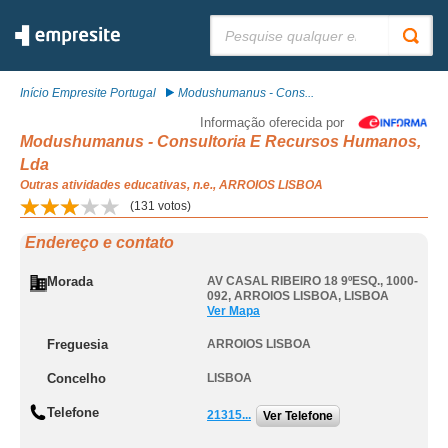
Pesquisar:
Início Empresite Portugal
Modushumanus - Cons...
Informação oferecida por
Modushumanus - Consultoria E Recursos Humanos,
Lda
Outras atividades educativas, n.e., ARROIOS LISBOA
(
131
votos)
Endereço e contato
Morada
AV CASAL RIBEIRO 18 9ºESQ., 1000-
092
,
ARROIOS LISBOA
,
LISBOA
Ver Mapa
Freguesia
ARROIOS LISBOA
Concelho
LISBOA
Telefone
21315...
Ver Telefone