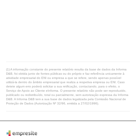
(1) A informação constante do presente relatório resulta da base de dados da Informa
D&B, foi obtida junto de fontes públicas ou do próprio e faz referência unicamente à
atividade empresarial do ENI ou empresa a que se refere, sendo apenas possível
utilizá-la dentro do âmbito empresarial que realiza a respetiva empresa ou ENI. Caso
detete algum erro poderá solicitar a sua retificação, contactando, para o efeito, o
Serviço de Apoio ao Cliente eInforma. O presente relatório não pode ser reproduzido,
publicado ou redistribuído, total ou parcialmente, sem autorização expressa da Informa
D&B. A Informa D&B tem a sua base de dados legalizada pela Comissão Nacional de
Proteção de Dados (Autorização Nº 32/96, emitida a 27/02/1996).