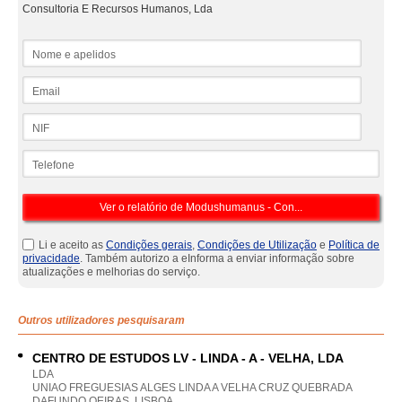
Consultoria E Recursos Humanos, Lda
Nome e apelidos
Email
NIF
Telefone
Li e aceito as
Condições gerais
,
Condições de Utilização
e
Política de
privacidade
. Também autorizo a eInforma a enviar informação sobre
atualizações e melhorias do serviço.
Outros utilizadores pesquisaram
CENTRO DE ESTUDOS LV - LINDA - A - VELHA, LDA
LDA
UNIAO FREGUESIAS ALGES LINDA A VELHA CRUZ QUEBRADA
DAFUNDO OEIRAS, LISBOA