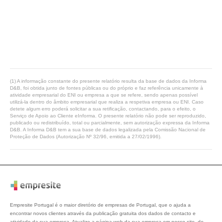
(1) A informação constante do presente relatório resulta da base de dados da Informa
D&B, foi obtida junto de fontes públicas ou do próprio e faz referência unicamente à
atividade empresarial do ENI ou empresa a que se refere, sendo apenas possível
utilizá-la dentro do âmbito empresarial que realiza a respetiva empresa ou ENI. Caso
detete algum erro poderá solicitar a sua retificação, contactando, para o efeito, o
Serviço de Apoio ao Cliente eInforma. O presente relatório não pode ser reproduzido,
publicado ou redistribuído, total ou parcialmente, sem autorização expressa da Informa
D&B. A Informa D&B tem a sua base de dados legalizada pela Comissão Nacional de
Proteção de Dados (Autorização Nº 32/96, emitida a 27/02/1996).
Empresite Portugal é o maior diretório de empresas de Portugal, que o ajuda a
encontrar novos clientes através da publicação gratuita dos dados de contacto e
atividade da sua empresa. Atualize a página web da sua empresa em nosso site, de