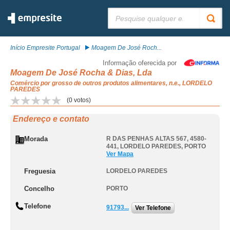
Pesquisar:
Início Empresite Portugal
Moagem De José Roch...
Informação oferecida por
Moagem De José Rocha & Dias, Lda
Comércio por grosso de outros produtos alimentares, n.e., LORDELO
PAREDES
(
0
votos)
Endereço e contato
Morada
R DAS PENHAS ALTAS 567, 4580-
441
,
LORDELO PAREDES
,
PORTO
Ver Mapa
Freguesia
LORDELO PAREDES
Concelho
PORTO
Telefone
91793...
Ver Telefone