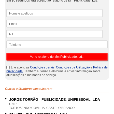
Em 10 segundos terá acesso ao relatório de Mm Publicidade, Lda
Nome e apelidos
Email
NIF
Telefone
Li e aceito as
Condições gerais
,
Condições de Utilização
e
Política de
privacidade
. Também autorizo a eInforma a enviar informação sobre
atualizações e melhorias do serviço.
Outros utilizadores pesquisaram
JORGE TORRÃO - PUBLICIDADE, UNIPESSOAL, LDA
UNIP
TORTOSENDO COVILHA, CASTELO BRANCO