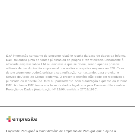
(1) A informação constante do presente relatório resulta da base de dados da Informa
D&B, foi obtida junto de fontes públicas ou do próprio e faz referência unicamente à
atividade empresarial do ENI ou empresa a que se refere, sendo apenas possível
utilizá-la dentro do âmbito empresarial que realiza a respetiva empresa ou ENI. Caso
detete algum erro poderá solicitar a sua retificação, contactando, para o efeito, o
Serviço de Apoio ao Cliente eInforma. O presente relatório não pode ser reproduzido,
publicado ou redistribuído, total ou parcialmente, sem autorização expressa da Informa
D&B. A Informa D&B tem a sua base de dados legalizada pela Comissão Nacional de
Proteção de Dados (Autorização Nº 32/96, emitida a 27/02/1996).
Empresite Portugal é o maior diretório de empresas de Portugal, que o ajuda a