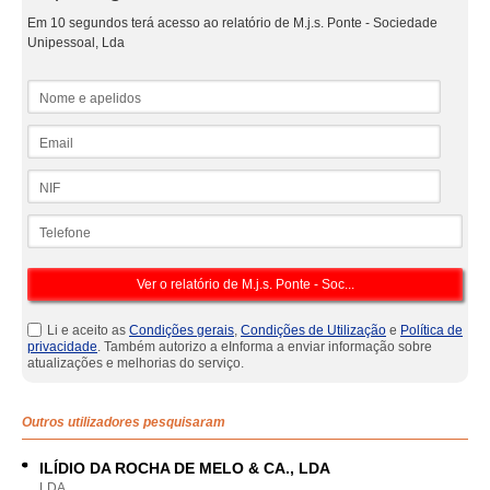
Em 10 segundos terá acesso ao relatório de M.j.s. Ponte - Sociedade
Unipessoal, Lda
Nome e apelidos
Email
NIF
Telefone
Li e aceito as
Condições gerais
,
Condições de Utilização
e
Política de
privacidade
. Também autorizo a eInforma a enviar informação sobre
atualizações e melhorias do serviço.
Outros utilizadores pesquisaram
ILÍDIO DA ROCHA DE MELO & CA., LDA
LDA