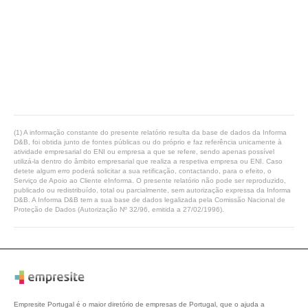
(1) A informação constante do presente relatório resulta da base de dados da Informa
D&B, foi obtida junto de fontes públicas ou do próprio e faz referência unicamente à
atividade empresarial do ENI ou empresa a que se refere, sendo apenas possível
utilizá-la dentro do âmbito empresarial que realiza a respetiva empresa ou ENI. Caso
detete algum erro poderá solicitar a sua retificação, contactando, para o efeito, o
Serviço de Apoio ao Cliente eInforma. O presente relatório não pode ser reproduzido,
publicado ou redistribuído, total ou parcialmente, sem autorização expressa da Informa
D&B. A Informa D&B tem a sua base de dados legalizada pela Comissão Nacional de
Proteção de Dados (Autorização Nº 32/96, emitida a 27/02/1996).
Empresite Portugal é o maior diretório de empresas de Portugal, que o ajuda a