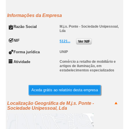
Informações da Empresa
Razão Social
M.j.s. Ponte - Sociedade Unipessoal,
Lda
NIF
5121...
Ver NIF
Forma jurídica
UNIP
Atividade
Comércio a retalho de mobiliário e
artigos de iluminação, em
estabelecimentos especializados
Aceda grátis ao relatório desta empresa
Localização Geográfica de M.j.s. Ponte -
Sociedade Unipessoal, Lda