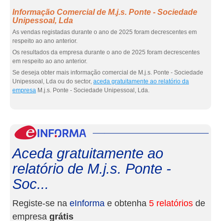
Informação Comercial de M.j.s. Ponte - Sociedade
Unipessoal, Lda
As vendas registadas durante o ano de 2025 foram decrescentes em
respeito ao ano anterior.
Os resultados da empresa durante o ano de 2025 foram decrescentes
em respeito ao ano anterior.
Se deseja obter mais informação comercial de M.j.s. Ponte - Sociedade
Unipessoal, Lda ou do sector,
aceda gratuitamente ao relatório da
empresa
M.j.s. Ponte - Sociedade Unipessoal, Lda.
eInf
Aceda gratuitamente ao
relatório de M.j.s. Ponte -
Soc...
Registe-se na
eInforma
e obtenha
5 relatórios
de
empresa
grátis