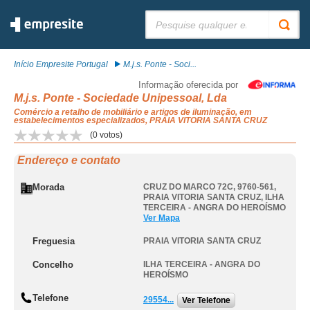
Pesquisar:
Início Empresite Portugal
M.j.s. Ponte - Soci...
Informação oferecida por
M.j.s. Ponte - Sociedade Unipessoal, Lda
Comércio a retalho de mobiliário e artigos de iluminação, em
estabelecimentos especializados, PRAIA VITORIA SANTA CRUZ
(
0
votos)
Endereço e contato
Morada
CRUZ DO MARCO 72C, 9760-561
,
PRAIA VITORIA SANTA CRUZ
,
ILHA
TERCEIRA - ANGRA DO HEROÍSMO
Ver Mapa
Freguesia
PRAIA VITORIA SANTA CRUZ
Concelho
ILHA TERCEIRA - ANGRA DO
HEROÍSMO
Telefone
29554...
Ver Telefone