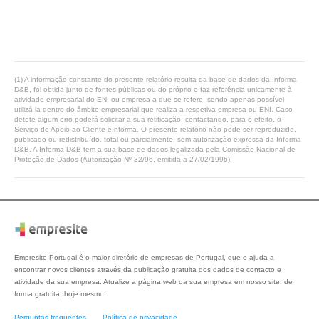
(1) A informação constante do presente relatório resulta da base de dados da Informa
D&B, foi obtida junto de fontes públicas ou do próprio e faz referência unicamente à
atividade empresarial do ENI ou empresa a que se refere, sendo apenas possível
utilizá-la dentro do âmbito empresarial que realiza a respetiva empresa ou ENI. Caso
detete algum erro poderá solicitar a sua retificação, contactando, para o efeito, o
Serviço de Apoio ao Cliente eInforma. O presente relatório não pode ser reproduzido,
publicado ou redistribuído, total ou parcialmente, sem autorização expressa da Informa
D&B. A Informa D&B tem a sua base de dados legalizada pela Comissão Nacional de
Proteção de Dados (Autorização Nº 32/96, emitida a 27/02/1996).
Empresite Portugal é o maior diretório de empresas de Portugal, que o ajuda a
encontrar novos clientes através da publicação gratuita dos dados de contacto e
atividade da sua empresa. Atualize a página web da sua empresa em nosso site, de
forma gratuita, hoje mesmo.
Perguntas frequentes
Política de privacidade