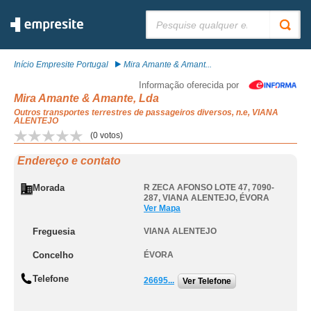
Pesquisar:
Início Empresite Portugal
Mira Amante & Amant...
Informação oferecida por
Mira Amante & Amante, Lda
Outros transportes terrestres de passageiros diversos, n.e, VIANA
ALENTEJO
(
0
votos)
Endereço e contato
Morada
R ZECA AFONSO LOTE 47, 7090-
287
,
VIANA ALENTEJO
,
ÉVORA
Ver Mapa
Freguesia
VIANA ALENTEJO
Concelho
ÉVORA
Telefone
26695...
Ver Telefone