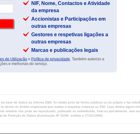
NIF, Nome, Contactos e Atividade
da empresa
Accionistas e Participações em
outras empresas
Gestores e respetivas ligações a
outras empresas
Marcas e publicações legais
es de Utilização
e
Política de privacidade
. Também autorizo a
ções e melhorias do serviço.
ta da base de dados da Informa D&B, foi obtida junto de fontes públicas ou do próprio e faz refe
-la dentro do âmbito empresarial que realiza a respetiva empresa ou ENI. Caso detete algum erro 
ente relatório não pode ser reproduzido, publicado ou redistribuído, total ou parcialmente, sem
l de Proteção de Dados (Autorização Nº 32/96, emitida a 27/02/1996).