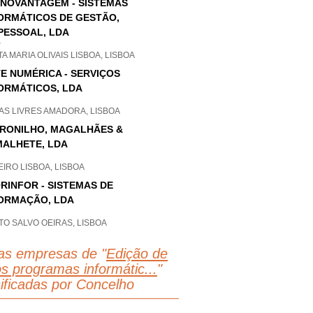
NOVANTAGEM - SISTEMAS
ORMÁTICOS DE GESTÃO,
PESSOAL, LDA
P
A MARIA OLIVAIS LISBOA, LISBOA
E NUMÉRICA - SERVIÇOS
ORMÁTICOS, LDA
AS LIVRES AMADORA, LISBOA
RONILHO, MAGALHÃES &
ALHETE, LDA
IRO LISBOA, LISBOA
RINFOR - SISTEMAS DE
ORMAÇÃO, LDA
O SALVO OEIRAS, LISBOA
as empresas de "
Edição de
os programas informátic...
"
sificadas por Concelho