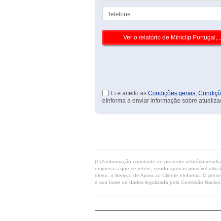
Telefone
Li e aceito as
Condições gerais
,
Condiçõ
eInforma a enviar informação sobre atualiza
(1) A informação constante do presente relatório resul
empresa a que se refere, sendo apenas possível utilizá
efeito, o Serviço de Apoio ao Cliente eInforma. O pres
a sua base de dados legalizada pela Comissão Naciona