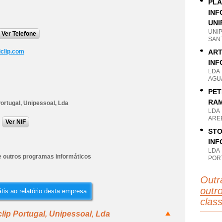
PLA
INF
UNI
UNI
Ver Telefone
SANT
clip.com
ART
INF
LDA
AGU
PET
RAM
Portugal, Unipessoal, Lda
LDA
AREE
Ver NIF
STO
INF
LDA
e outros programas informáticos
PORT
Outr
outr
tis ao relatório desta empresa
clas
lip Portugal, Unipessoal, Lda