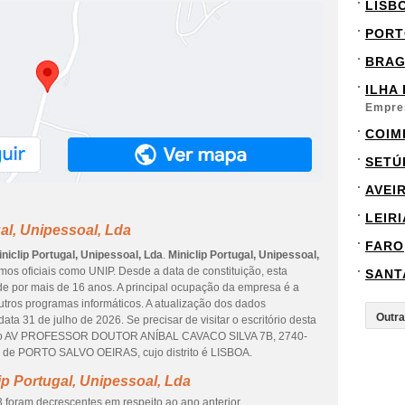
LISB
PORT
BRA
ILHA
Empre
COIM
SETÚ
AVEI
LEIRI
al, Unipessoal, Lda
FARO
iniclip Portugal, Unipessoal, Lda
.
Miniclip Portugal, Unipessoal,
os oficiais como UNIP. Desde a data de constituição, esta
SANT
de por mais de 16 anos. A principal ocupação da empresa é a
utros programas informáticos. A atualização dos dados
ta 31 de julho de 2026. Se precisar de visitar o escritório desta
reço AV PROFESSOR DOUTOR ANÍBAL CAVACO SILVA 7B, 2740-
de de PORTO SALVO OEIRAS, cujo distrito é LISBOA.
ip Portugal, Unipessoal, Lda
 foram decrescentes em respeito ao ano anterior.