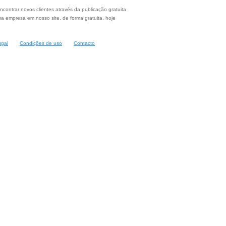
ncontrar novos clientes através da publicação gratuita
a empresa em nosso site, de forma gratuita, hoje
ugal
Condições de uso
Contacto