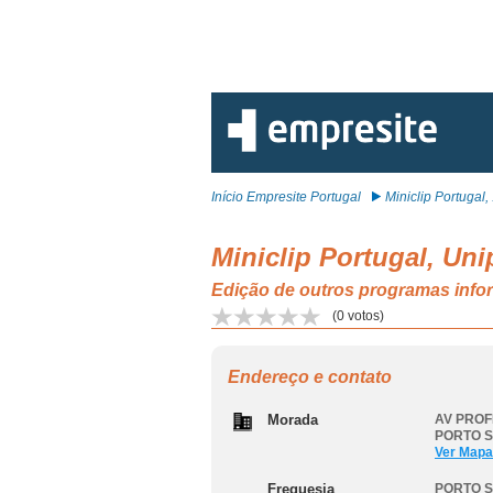
Início Empresite Portugal
Miniclip Portugal, .
Miniclip Portugal, Uni
Edição de outros programas in
(
0
votos)
Endereço e contato
Morada
AV PROF
PORTO S
Ver Mapa
Freguesia
PORTO S