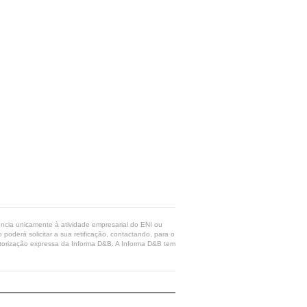
rência unicamente à atividade empresarial do ENI ou
poderá solicitar a sua retificação, contactando, para o
 autorização expressa da Informa D&B. A Informa D&B tem