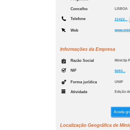
Concelho
LISBOA
Telefone
21422...
Web
www.mini
Informações da Empresa
Razão Social
Miniclip 
NIF
5093...
Forma jurídica
UNIP
Atividade
Edição d
Aceda grá
Localização Geográfica de Minic