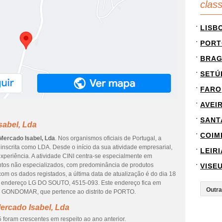
clas
LISB
PORT
BRA
SETÚ
FARO
AVEI
SANT
sabel, Lda
COIM
 Mercado Isabel, Lda
. Nos organismos oficiais de Portugal, a
inscrita como LDA. Desde o início da sua atividade empresarial,
LEIRI
xperiência. A atividade CINI centra-se especialmente em
ntos não especializados, com predominância de produtos
VISE
om os dados registados, a última data de atualização é do dia 18
no endereço LG DO SOUTO, 4515-093. Este endereço fica em
NDOMAR, que pertence ao distrito de PORTO.
ercado Isabel, Lda
 foram crescentes em respeito ao ano anterior.