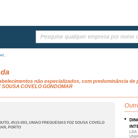
Pesquisar:
l...
Lda
tabelecimentos não especializados, com predominância de 
OZ SOUSA COVELO GONDOMAR
Outr
DIN
OUTO, 4515-093
,
UNIAO FREGUESIAS FOZ SOUSA COVELO
INT
MAR
,
PORTO
LDA
UNI