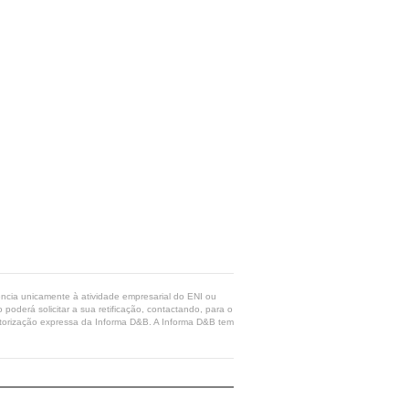
rência unicamente à atividade empresarial do ENI ou
poderá solicitar a sua retificação, contactando, para o
 autorização expressa da Informa D&B. A Informa D&B tem