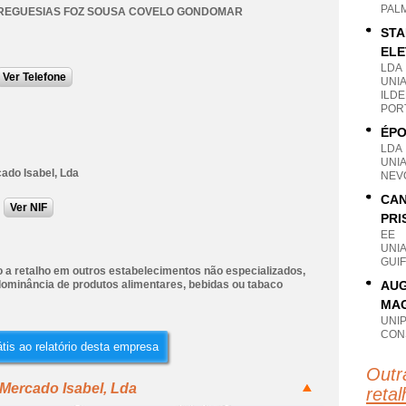
PAL
FREGUESIAS FOZ SOUSA COVELO GONDOMAR
STA
ELE
LDA
Ver Telefone
UNI
ILDE
POR
ÉPO
LDA
UNI
ado Isabel, Lda
NEV
CAN
Ver NIF
PRI
EE
UNI
GUI
 a retalho em outros estabelecimentos não especializados,
ominância de produtos alimentares, bebidas ou tabaco
AUG
MAG
UNI
CON
tis ao relatório desta empresa
Outr
 Mercado Isabel, Lda
reta