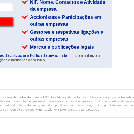
NIF, Nome, Contactos e Atividade
da empresa
Accionistas e Participações em
outras empresas
Gestores e respetivas ligações a
outras empresas
Marcas e publicações legais
es de Utilização
e
Política de privacidade
. Também autorizo a
ções e melhorias do serviço.
ta da base de dados da Informa D&B, foi obtida junto de fontes públicas ou do próprio e faz refe
-la dentro do âmbito empresarial que realiza a respetiva empresa ou ENI. Caso detete algum erro 
ente relatório não pode ser reproduzido, publicado ou redistribuído, total ou parcialmente, sem
l de Proteção de Dados (Autorização Nº 32/96, emitida a 27/02/1996).