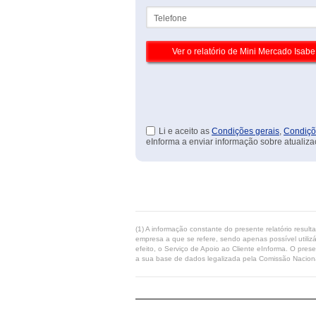
Telefone
Li e aceito as
Condições gerais
,
Condiçõ
eInforma a enviar informação sobre atualiza
(1) A informação constante do presente relatório resul
empresa a que se refere, sendo apenas possível utilizá
efeito, o Serviço de Apoio ao Cliente eInforma. O pres
a sua base de dados legalizada pela Comissão Naciona