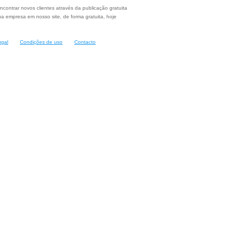
ncontrar novos clientes através da publicação gratuita
a empresa em nosso site, de forma gratuita, hoje
ugal
Condições de uso
Contacto