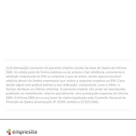
(1) A informação constante do presente relatório resulta da base de dados da Informa
D&B, foi obtida junto de fontes públicas ou do próprio e faz referência unicamente à
atividade empresarial do ENI ou empresa a que se refere, sendo apenas possível
utilizá-la dentro do âmbito empresarial que realiza a respetiva empresa ou ENI. Caso
detete algum erro poderá solicitar a sua retificação, contactando, para o efeito, o
Serviço de Apoio ao Cliente eInforma. O presente relatório não pode ser reproduzido,
publicado ou redistribuído, total ou parcialmente, sem autorização expressa da Informa
D&B. A Informa D&B tem a sua base de dados legalizada pela Comissão Nacional de
Proteção de Dados (Autorização Nº 32/96, emitida a 27/02/1996).