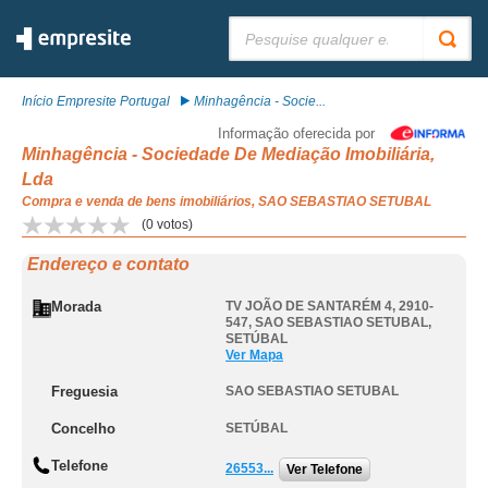
Pesquisar:
Início Empresite Portugal
Minhagência - Socie...
Informação oferecida por
Minhagência - Sociedade De Mediação Imobiliária,
Lda
Compra e venda de bens imobiliários, SAO SEBASTIAO SETUBAL
(
0
votos)
Endereço e contato
Morada
TV JOÃO DE SANTARÉM 4, 2910-
547
,
SAO SEBASTIAO SETUBAL
,
SETÚBAL
Ver Mapa
Freguesia
SAO SEBASTIAO SETUBAL
Concelho
SETÚBAL
Telefone
26553...
Ver Telefone