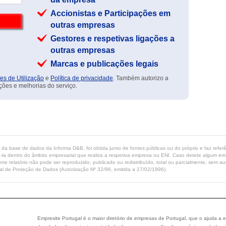
Accionistas e Participações em
outras empresas
Gestores e respetivas ligações a
outras empresas
Marcas e publicações legais
es de Utilização
e
Política de privacidade
. Também autorizo a
ções e melhorias do serviço.
ta da base de dados da Informa D&B, foi obtida junto de fontes públicas ou do próprio e faz refe
-la dentro do âmbito empresarial que realiza a respetiva empresa ou ENI. Caso detete algum erro 
ente relatório não pode ser reproduzido, publicado ou redistribuído, total ou parcialmente, sem
l de Proteção de Dados (Autorização Nº 32/96, emitida a 27/02/1996).
Empresite Portugal é o maior diretório de empresas de Portugal, que o ajuda a e