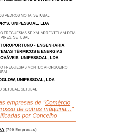
A
OS VEDROS MOITA, SETUBAL
RYS, UNIPESSOAL, LDA
P
AO FREGUESIAS SEIXAL ARRENTELA ALDEIA
 PIRES, SETUBAL
TOROPORTUNO - ENGENHARIA,
TEMAS TÉRMICOS E ENERGIAS
OVÁVEIS, UNIPESSOAL, LDA
P
AO FREGUESIAS MONTIJO AFONSOEIRO,
UBAL
OGLOW, UNIPESSOAL, LDA
P
O SETUBAL, SETUBAL
as empresas de "
Comércio
grosso de outras máquina...
"
sificadas por Concelho
OA
(799 Empresas)