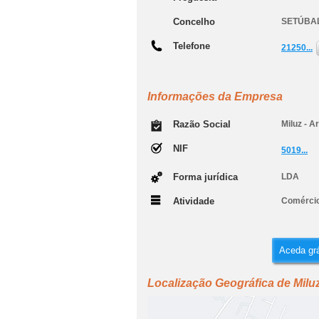
Concelho
SETÚBA
Telefone
21250...
Informações da Empresa
Razão Social
Miluz - A
NIF
5019...
Forma jurídica
LDA
Atividade
Comércio
Aceda grá
Localização Geográfica de Miluz 