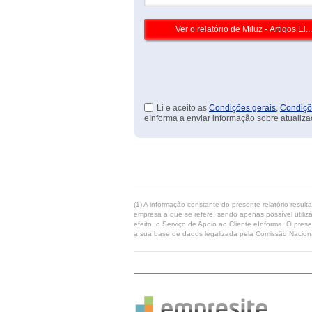
Li e aceito as
Condições gerais
,
Condiçõ
eInforma a enviar informação sobre atualiza
(1) A informação constante do presente relatório resul
empresa a que se refere, sendo apenas possível utilizá
efeito, o Serviço de Apoio ao Cliente eInforma. O pres
a sua base de dados legalizada pela Comissão Naciona