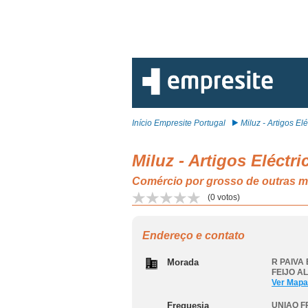
Início Empresite Portugal
Miluz - Artigos Elé.
Miluz - Artigos Eléctri
Comércio por grosso de outra
(
0
votos)
Endereço e contato
Morada
R PAIVA 
FEIJO A
Ver Mapa
Freguesia
UNIAO F