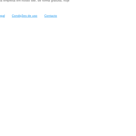
a empresa em nosso site, de forma gratuita, hoje
ugal
Condições de uso
Contacto