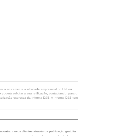
rência unicamente à atividade empresarial do ENI ou
poderá solicitar a sua retificação, contactando, para o
 autorização expressa da Informa D&B. A Informa D&B tem
ncontrar novos clientes através da publicação gratuita