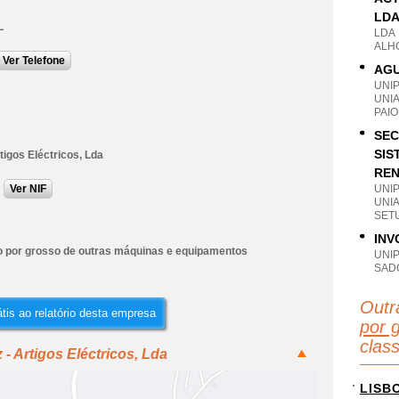
LD
L
LDA
ALH
Ver Telefone
AGU
UNI
UNI
PAIO
SEC
SIS
rtigos Eléctricos, Lda
REN
Ver NIF
UNI
UNI
SET
INV
 por grosso de outras máquinas e equipamentos
UNI
SAD
Outr
tis ao relatório desta empresa
por 
clas
- Artigos Eléctricos, Lda
LISB