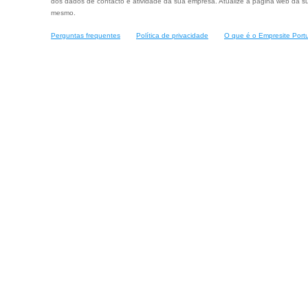
dos dados de contacto e atividade da sua empresa. Atualize a página web da su
mesmo.
Perguntas frequentes
Política de privacidade
O que é o Empresite Port