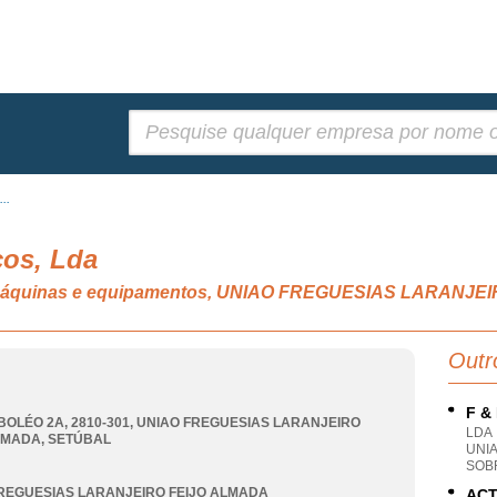
Pesquisar:
..
cos, Lda
s máquinas e equipamentos, UNIAO FREGUESIAS LARANJ
Outr
F &
BOLÉO 2A, 2810-301
,
UNIAO FREGUESIAS LARANJEIRO
LDA
LMADA
,
SETÚBAL
UNI
SOB
REGUESIAS LARANJEIRO FEIJO ALMADA
ACT