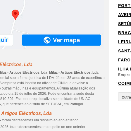
PORT
AVEI
SETÚ
BRA
LEIRI
SANT
FARO
Eléctricos, Lda
ILHA
iluz - Artigos Eléctricos, Lda
.
Miluz - Artigos Eléctricos, Lda
Empre
mercial sob a forma jurídica de LDA. Já tem 38 anos de experiência
 empresa está inscrita na atividade CINI que envolve o
COIM
 outras máquinas e equipamentos. A última atualização dos
a do dia 15 de julho de 2026. Pode encontrar a sede desta
10-301. Este endereço localiza-se na cidade de UNIAO
e pertence ao distrito de SETÚBAL, em Portugal.
 Artigos Eléctricos, Lda
 foram decrescentes em respeito ao ano anterior.
2025 foram decrescentes em respeito ao ano anterior.