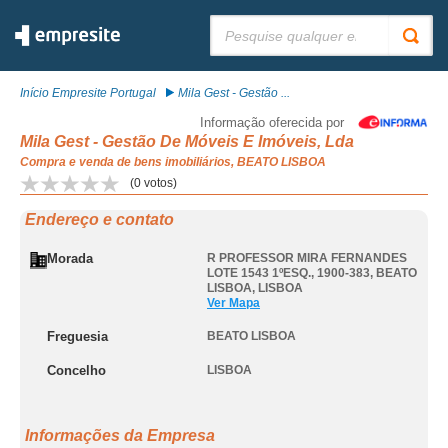
Pesquisar:
Início Empresite Portugal
Mila Gest - Gestão ...
Informação oferecida por
Mila Gest - Gestão De Móveis E Imóveis, Lda
Compra e venda de bens imobiliários, BEATO LISBOA
(
0
votos)
Endereço e contato
Morada
R PROFESSOR MIRA FERNANDES
LOTE 1543 1ºESQ., 1900-383
,
BEATO
LISBOA
,
LISBOA
Ver Mapa
Freguesia
BEATO LISBOA
Concelho
LISBOA
Informações da Empresa