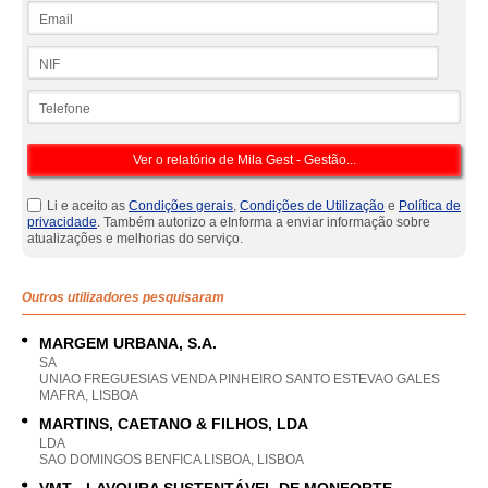
Email
NIF
Telefone
Li e aceito as
Condições gerais
,
Condições de Utilização
e
Política de
privacidade
. Também autorizo a eInforma a enviar informação sobre
atualizações e melhorias do serviço.
Outros utilizadores pesquisaram
MARGEM URBANA, S.A.
SA
UNIAO FREGUESIAS VENDA PINHEIRO SANTO ESTEVAO GALES
MAFRA, LISBOA
MARTINS, CAETANO & FILHOS, LDA
LDA
SAO DOMINGOS BENFICA LISBOA, LISBOA