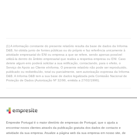
(1) A informação constante do presente relatório resulta da base de dados da Informa
D&B, foi obtida junto de fontes públicas ou do próprio e faz referência unicamente à
atividade empresarial do ENI ou empresa a que se refere, sendo apenas possível
utilizá-la dentro do âmbito empresarial que realiza a respetiva empresa ou ENI. Caso
detete algum erro poderá solicitar a sua retificação, contactando, para o efeito, o
Serviço de Apoio ao Cliente eInforma. O presente relatório não pode ser reproduzido,
publicado ou redistribuído, total ou parcialmente, sem autorização expressa da Informa
D&B. A Informa D&B tem a sua base de dados legalizada pela Comissão Nacional de
Proteção de Dados (Autorização Nº 32/96, emitida a 27/02/1996).
Empresite Portugal é o maior diretório de empresas de Portugal, que o ajuda a
encontrar novos clientes através da publicação gratuita dos dados de contacto e
atividade da sua empresa. Atualize a página web da sua empresa em nosso site, de