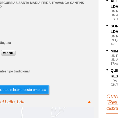
ALE
REGUESIAS SANTA MARIA FEIRA TRAVANCA SANFINS
LD
O
UNI
UNI
ESTA
SOR
LD
UNI
REQ
eão, Lda
AVEI
MIM
Ver NIF
UNI
UNIA
TRA
QUI
tes tipo tradicional
RES
LDA
CHA
tis ao relatório desta empresa
Outr
"
Rest
el Leão, Lda
clas