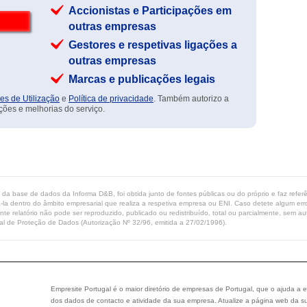
Accionistas e Participações em
outras empresas
Gestores e respetivas ligações a
outras empresas
Marcas e publicações legais
es de Utilização
e
Política de privacidade
. Também autorizo a
ções e melhorias do serviço.
ta da base de dados da Informa D&B, foi obtida junto de fontes públicas ou do próprio e faz refe
-la dentro do âmbito empresarial que realiza a respetiva empresa ou ENI. Caso detete algum erro 
ente relatório não pode ser reproduzido, publicado ou redistribuído, total ou parcialmente, sem
l de Proteção de Dados (Autorização Nº 32/96, emitida a 27/02/1996).
Empresite Portugal é o maior diretório de empresas de Portugal, que o ajuda a e
dos dados de contacto e atividade da sua empresa. Atualize a página web da su