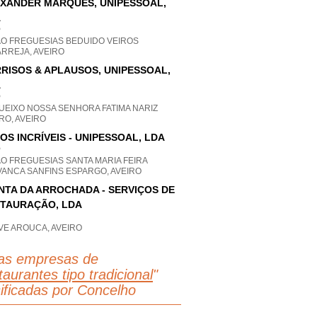
XANDER MARQUES, UNIPESSOAL,
A
P
AO FREGUESIAS BEDUIDO VEIROS
RREJA, AVEIRO
RISOS & APLAUSOS, UNIPESSOAL,
A
P
UEIXO NOSSA SENHORA FATIMA NARIZ
RO, AVEIRO
OS INCRÍVEIS - UNIPESSOAL, LDA
P
O FREGUESIAS SANTA MARIA FEIRA
VANCA SANFINS ESPARGO, AVEIRO
NTA DA ARROCHADA - SERVIÇOS DE
TAURAÇÃO, LDA
VE AROUCA, AVEIRO
as empresas de
aurantes tipo tradicional
"
sificadas por Concelho