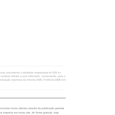
rência unicamente à atividade empresarial do ENI ou
poderá solicitar a sua retificação, contactando, para o
 autorização expressa da Informa D&B. A Informa D&B tem
ncontrar novos clientes através da publicação gratuita
a empresa em nosso site, de forma gratuita, hoje