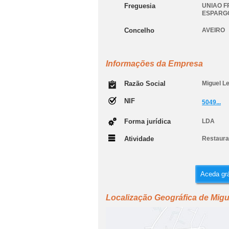
Freguesia
UNIAO F
ESPARG
Concelho
AVEIRO
Informações da Empresa
Razão Social
Miguel L
NIF
5049...
Forma jurídica
LDA
Atividade
Restauran
Aceda grá
Localização Geográfica de Migu