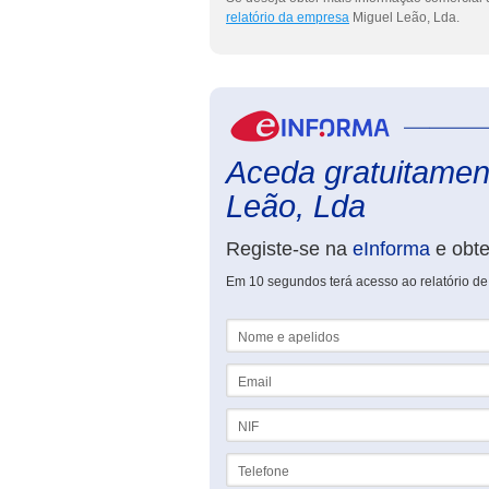
relatório da empresa
Miguel Leão, Lda.
Aceda gratuitament
Leão, Lda
Registe-se na
eInforma
e obt
Em 10 segundos terá acesso ao relatório de
Nome e apelidos
Email
NIF
Telefone