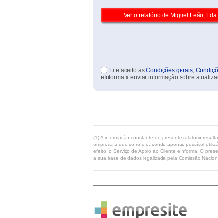
Li e aceito as
Condições gerais
,
Condiçõ
eInforma a enviar informação sobre atualiza
(1) A informação constante do presente relatório resul
empresa a que se refere, sendo apenas possível utilizá
efeito, o Serviço de Apoio ao Cliente eInforma. O pres
a sua base de dados legalizada pela Comissão Naciona