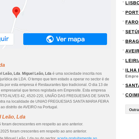
LISB
PORT
FARO
SETÚ
BRA
AVEI
LEIRI
da
ILHA
l Leão, Lda
.
Miguel Leão, Lda
é uma sociedade inscrita nos
Empre
 jurídica de LDA. O tempo que tem estado a operar no sector é de
da por esta empresa é Restaurantes tipo tradicional. O dia 13 de
SANT
ão empresarial que temos registada em Empresite. Esta empresa
COIM
ERTO ALVES 42, 4520-220, UNIÃO DAS FREGUESIAS DE SANTA
ntra na localidade de UNIAO FREGUESIAS SANTA MARIA FEIRA
distrito de AVEIRO na Portugal.
l Leão, Lda
 foram decrescentes em respeito ao ano anterior.
2025 foram crescentes em respeito ao ano anterior.
de Miguel Leão, Lda ou do sector,
aceda gratuitamente ao