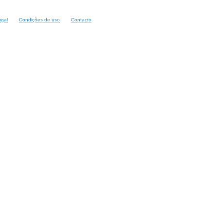
ugal
Condições de uso
Contacto