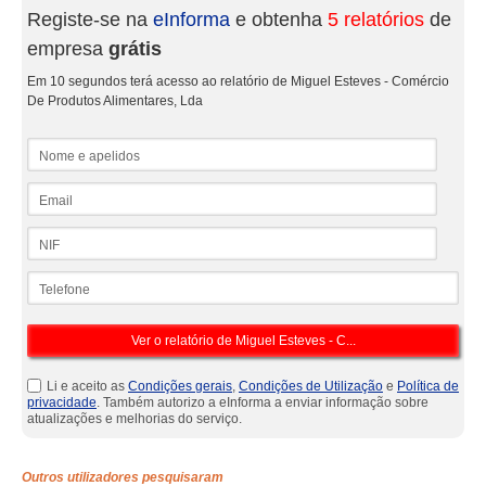
Registe-se na
eInforma
e obtenha
5 relatórios
de
empresa
grátis
Em 10 segundos terá acesso ao relatório de Miguel Esteves - Comércio
De Produtos Alimentares, Lda
Nome e apelidos
Email
NIF
Telefone
Li e aceito as
Condições gerais
,
Condições de Utilização
e
Política de
privacidade
. Também autorizo a eInforma a enviar informação sobre
atualizações e melhorias do serviço.
Outros utilizadores pesquisaram