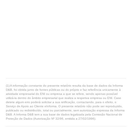
(1) A informação constante do presente relatório resulta da base de dados da Informa
D&B, foi obtida junto de fontes públicas ou do próprio e faz referência unicamente à
atividade empresarial do ENI ou empresa a que se refere, sendo apenas possível
utilizá-la dentro do âmbito empresarial que realiza a respetiva empresa ou ENI. Caso
detete algum erro poderá solicitar a sua retificação, contactando, para o efeito, o
Serviço de Apoio ao Cliente eInforma. O presente relatório não pode ser reproduzido,
publicado ou redistribuído, total ou parcialmente, sem autorização expressa da Informa
D&B. A Informa D&B tem a sua base de dados legalizada pela Comissão Nacional de
Proteção de Dados (Autorização Nº 32/96, emitida a 27/02/1996).