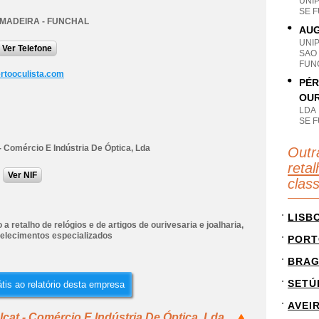
UNI
SE 
 MADEIRA - FUNCHAL
AUG
UNI
Ver Telefone
SAO
FUN
rtooculista.com
PÉR
OUR
LDA
SE 
- Comércio E Indústria De Óptica, Lda
Outr
retal
Ver NIF
clas
LISB
a retalho de relógios e de artigos de ourivesaria e joalharia,
elecimentos especializados
PORT
BRA
SETÚ
tis ao relatório desta empresa
AVEI
cat - Comércio E Indústria De Óptica, Lda