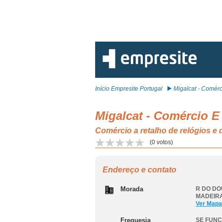
Início Empresite Portugal
Migalcat - Comérci
Migalcat - Comércio E
Comércio a retalho de relógios e
(
0
votos)
Endereço e contato
Morada
R DO DO
MADEIRA
Ver Mapa
Freguesia
SE FUN