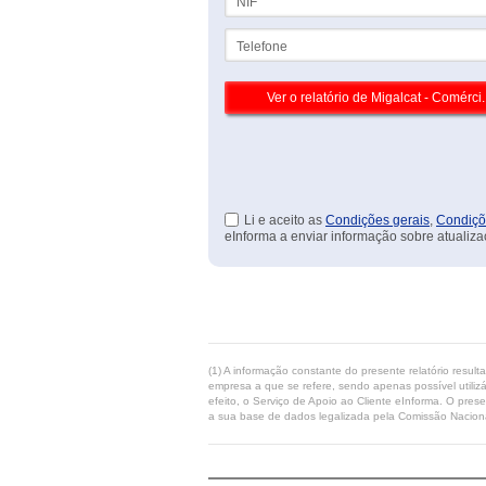
Telefone
Li e aceito as
Condições gerais
,
Condiçõ
eInforma a enviar informação sobre atualiza
(1) A informação constante do presente relatório resul
empresa a que se refere, sendo apenas possível utilizá
efeito, o Serviço de Apoio ao Cliente eInforma. O pres
a sua base de dados legalizada pela Comissão Naciona