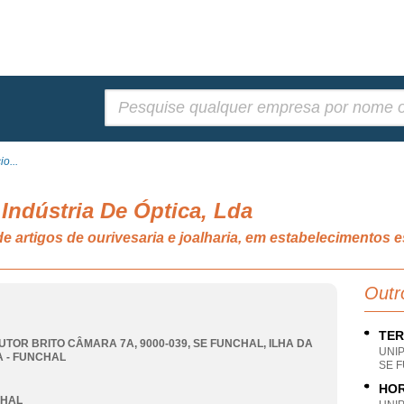
Pesquisar:
o...
 Indústria De Óptica, Lda
 de artigos de ourivesaria e joalharia, em estabelecimento
Outr
TER
UTOR BRITO CÂMARA 7A, 9000-039
,
SE FUNCHAL
,
ILHA DA
UNI
 - FUNCHAL
SE 
HOR
CHAL