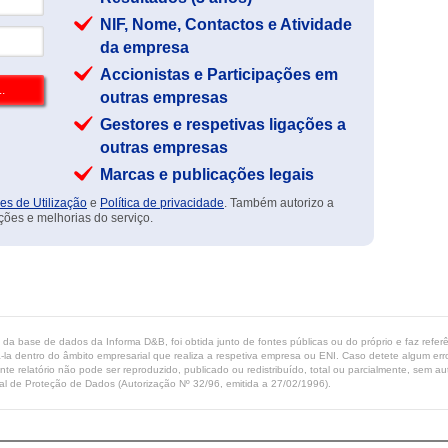
NIF, Nome, Contactos e Atividade
da empresa
Accionistas e Participações em
outras empresas
Gestores e respetivas ligações a
outras empresas
Marcas e publicações legais
es de Utilização
e
Política de privacidade
. Também autorizo a
ções e melhorias do serviço.
ta da base de dados da Informa D&B, foi obtida junto de fontes públicas ou do próprio e faz refe
-la dentro do âmbito empresarial que realiza a respetiva empresa ou ENI. Caso detete algum erro 
ente relatório não pode ser reproduzido, publicado ou redistribuído, total ou parcialmente, sem
l de Proteção de Dados (Autorização Nº 32/96, emitida a 27/02/1996).