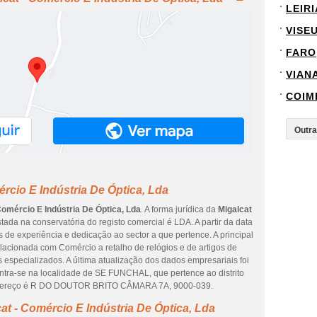
LEIRI
VISE
FARO
VIAN
COIM
rcio E Indústria De Óptica, Lda
Comércio E Indústria De Óptica, Lda
. A forma jurídica da
Migalcat
tada na conservatória do registo comercial é LDA. A partir da data
s de experiência e dedicação ao sector a que pertence. A principal
lacionada com Comércio a retalho de relógios e de artigos de
s especializados. A última atualização dos dados empresariais foi
ntra-se na localidade de SE FUNCHAL, que pertence ao distrito
dereço é R DO DOUTOR BRITO CÂMARA 7A, 9000-039.
at - Comércio E Indústria De Óptica, Lda