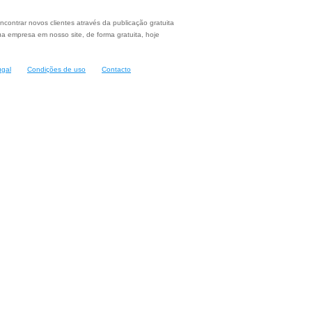
ncontrar novos clientes através da publicação gratuita
a empresa em nosso site, de forma gratuita, hoje
ugal
Condições de uso
Contacto