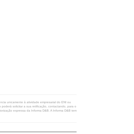
rência unicamente à atividade empresarial do ENI ou
poderá solicitar a sua retificação, contactando, para o
 autorização expressa da Informa D&B. A Informa D&B tem