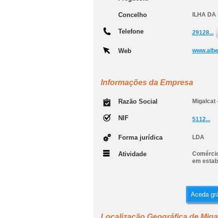
Concelho
ILHA DA
Telefone
29128...
Web
www.albe
Informações da Empresa
Razão Social
Migalcat 
NIF
5112...
Forma jurídica
LDA
Atividade
Comércio 
em estab
Aceda grá
Localização Geográfica de Migal