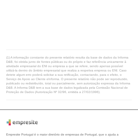
(1) A informação constante do presente relatório resulta da base de dados da Informa
D&B, foi obtida junto de fontes públicas ou do próprio e faz referência unicamente à
atividade empresarial do ENI ou empresa a que se refere, sendo apenas possível
utilizá-la dentro do âmbito empresarial que realiza a respetiva empresa ou ENI. Caso
detete algum erro poderá solicitar a sua retificação, contactando, para o efeito, o
Serviço de Apoio ao Cliente eInforma. O presente relatório não pode ser reproduzido,
publicado ou redistribuído, total ou parcialmente, sem autorização expressa da Informa
D&B. A Informa D&B tem a sua base de dados legalizada pela Comissão Nacional de
Proteção de Dados (Autorização Nº 32/96, emitida a 27/02/1996).
Empresite Portugal é o maior diretório de empresas de Portugal, que o ajuda a