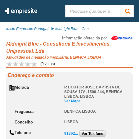
Pesquisar:
Início Empresite Portugal
Midnight Blue - Con...
Informação oferecida por
Midnight Blue - Consultoria E Investimentos,
Unipessoal, Lda
Atividades de mediação imobiliária, BENFICA LISBOA
(
0
votos)
Endereço e contato
Morada
R DOUTOR JOSÉ BAPTISTA DE
SOUSA 17A, 1500-244
,
BENFICA
LISBOA
,
LISBOA
Ver Mapa
Freguesia
BENFICA LISBOA
Concelho
LISBOA
Telefone
91862...
Ver Telefone