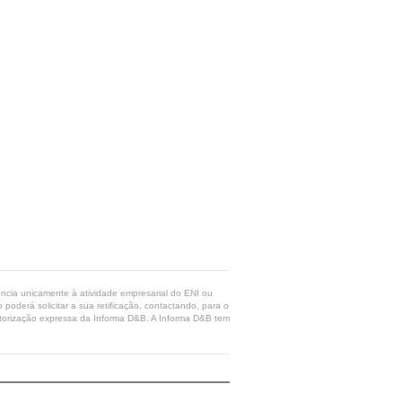
rência unicamente à atividade empresarial do ENI ou
poderá solicitar a sua retificação, contactando, para o
 autorização expressa da Informa D&B. A Informa D&B tem