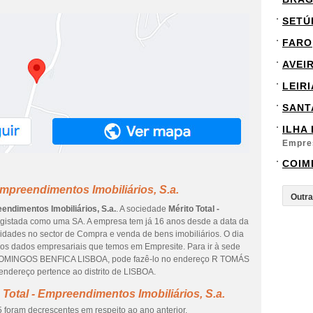
SETÚ
FARO
AVEI
LEIRI
SANT
ILHA
Empre
COIM
Empreendimentos Imobiliários, S.a.
eendimentos Imobiliários, S.a.
. A sociedade
Mérito Total -
egistada como uma SA. A empresa tem já 16 anos desde a data da
vidades no sector de Compra e venda de bens imobiliários. O dia
 dos dados empresariais que temos em Empresite. Para ir à sede
 DOMINGOS BENFICA LISBOA, pode fazê-lo no endereço R TOMÁS
dereço pertence ao distrito de LISBOA.
Total - Empreendimentos Imobiliários, S.a.
 foram decrescentes em respeito ao ano anterior.