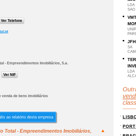
LDA
SAO 
VMT
Ver Telefone
MON
UNI
al.pt
PAR
JFH
SA
CAM
TER
tal - Empreendimentos Imobiliários, S.a.
INV
LDA
Ver NIF
ALC
Outr
vend
 venda de bens imobiliários
clas
LISB
tis ao relatório desta empresa
PORT
o Total - Empreendimentos Imobiliários,
BRA