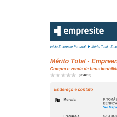
Início Empresite Portugal
Mérito Total - Empr
Mérito Total - Empreen
Compra e venda de bens imobil
(
0
votos)
Endereço e contato
Morada
R TOMÁS
BENFICA
Ver Mapa
Freguesia
SAO DOM