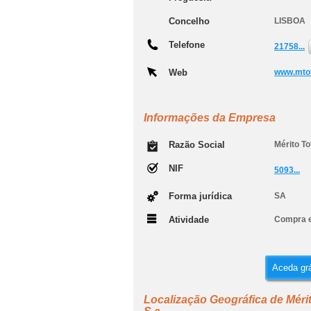
Concelho
LISBOA
Telefone
21758...
Web
www.mtot
Informações da Empresa
Razão Social
Mérito To
NIF
5093...
Forma jurídica
SA
Atividade
Compra e
Aceda grá
Localização Geográfica de Mérit