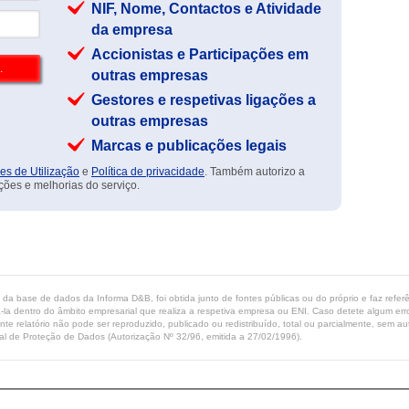
NIF, Nome, Contactos e Atividade
da empresa
Accionistas e Participações em
outras empresas
Gestores e respetivas ligações a
outras empresas
Marcas e publicações legais
es de Utilização
e
Política de privacidade
. Também autorizo a
ções e melhorias do serviço.
ta da base de dados da Informa D&B, foi obtida junto de fontes públicas ou do próprio e faz refe
-la dentro do âmbito empresarial que realiza a respetiva empresa ou ENI. Caso detete algum erro 
ente relatório não pode ser reproduzido, publicado ou redistribuído, total ou parcialmente, sem
l de Proteção de Dados (Autorização Nº 32/96, emitida a 27/02/1996).