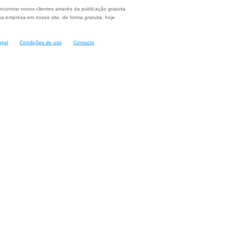
ncontrar novos clientes através da publicação gratuita
a empresa em nosso site, de forma gratuita, hoje
ugal
Condições de uso
Contacto