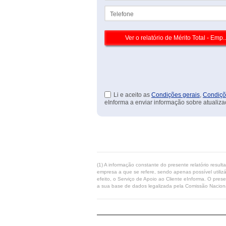
Telefone
Li e aceito as
Condições gerais
,
Condiçõ
eInforma a enviar informação sobre atualiza
(1) A informação constante do presente relatório resul
empresa a que se refere, sendo apenas possível utilizá
efeito, o Serviço de Apoio ao Cliente eInforma. O pres
a sua base de dados legalizada pela Comissão Naciona