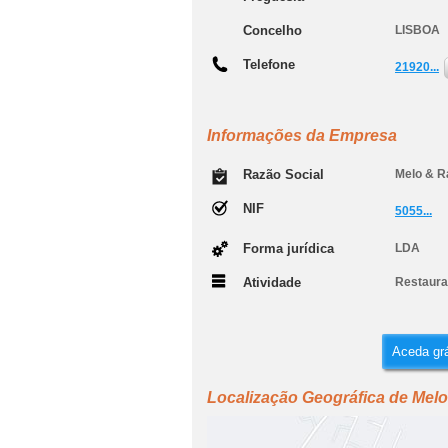
Concelho
LISBOA
Telefone
21920...
Informações da Empresa
Razão Social
Melo & R
NIF
5055...
Forma jurídica
LDA
Atividade
Restauran
Aceda grá
Localização Geográfica de Mel