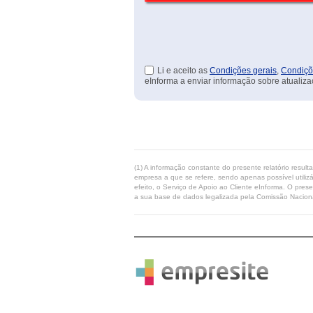
Li e aceito as
Condições gerais
,
Condiçõ
eInforma a enviar informação sobre atualiza
(1) A informação constante do presente relatório resul
empresa a que se refere, sendo apenas possível utilizá
efeito, o Serviço de Apoio ao Cliente eInforma. O pres
a sua base de dados legalizada pela Comissão Naciona