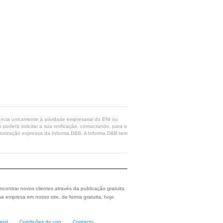
rência unicamente à atividade empresarial do ENI ou
poderá solicitar a sua retificação, contactando, para o
 autorização expressa da Informa D&B. A Informa D&B tem
ncontrar novos clientes através da publicação gratuita
a empresa em nosso site, de forma gratuita, hoje
ugal
Condições de uso
Contacto