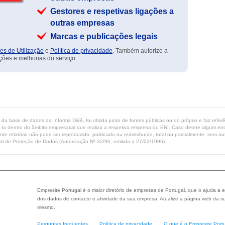
Gestores e respetivas ligações a
outras empresas
Marcas e publicações legais
es de Utilização
e
Política de privacidade
. Também autorizo a
ções e melhorias do serviço.
ta da base de dados da Informa D&B, foi obtida junto de fontes públicas ou do próprio e faz refe
-la dentro do âmbito empresarial que realiza a respetiva empresa ou ENI. Caso detete algum erro 
ente relatório não pode ser reproduzido, publicado ou redistribuído, total ou parcialmente, sem
l de Proteção de Dados (Autorização Nº 32/96, emitida a 27/02/1996).
Empresite Portugal é o maior diretório de empresas de Portugal, que o ajuda a e
dos dados de contacto e atividade da sua empresa. Atualize a página web da su
mesmo.
Perguntas frequentes
Política de privacidade
O que é o Empresite Port