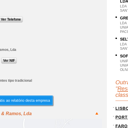
LD
LDA
SANT
GRE
Ver Telefone
LDA
UNI
PACO
SEL
LDA
SANT
amos, Lda
SOF
Ver NIF
UNI
UNI
OLIV
tes tipo tradicional
Outr
"
Rest
clas
tis ao relatório desta empresa
LISB
o & Ramos, Lda
PORT
FARO