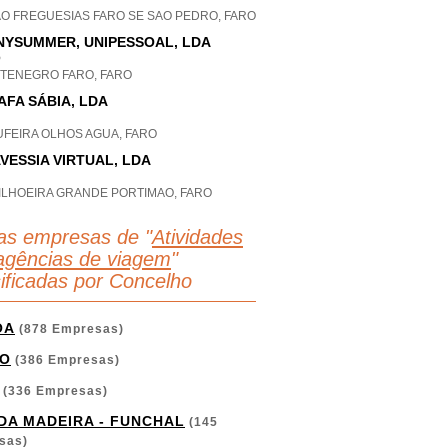
AO FREGUESIAS FARO SE SAO PEDRO, FARO
NYSUMMER, UNIPESSOAL, LDA
P
TENEGRO FARO, FARO
AFA SÁBIA, LDA
UFEIRA OLHOS AGUA, FARO
VESSIA VIRTUAL, LDA
ILHOEIRA GRANDE PORTIMAO, FARO
as empresas de "
Atividades
agências de viagem
"
sificadas por Concelho
OA
(878 Empresas)
O
(386 Empresas)
(336 Empresas)
 DA MADEIRA - FUNCHAL
(145
sas)