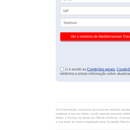
NIF
Telefone
Li e aceito as
Condições gerais
,
Condiçõ
eInforma a enviar informação sobre atualiza
(1) A informação constante do presente relatório resul
empresa a que se refere, sendo apenas possível utilizá
efeito, o Serviço de Apoio ao Cliente eInforma. O pres
a sua base de dados legalizada pela Comissão Naciona