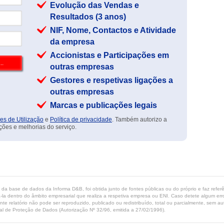
Evolução das Vendas e
Resultados (3 anos)
NIF, Nome, Contactos e Atividade
da empresa
Accionistas e Participações em
outras empresas
Gestores e respetivas ligações a
outras empresas
Marcas e publicações legais
es de Utilização
e
Política de privacidade
. Também autorizo a
ções e melhorias do serviço.
ta da base de dados da Informa D&B, foi obtida junto de fontes públicas ou do próprio e faz refe
-la dentro do âmbito empresarial que realiza a respetiva empresa ou ENI. Caso detete algum erro 
ente relatório não pode ser reproduzido, publicado ou redistribuído, total ou parcialmente, sem
l de Proteção de Dados (Autorização Nº 32/96, emitida a 27/02/1996).