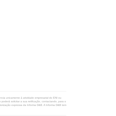
rência unicamente à atividade empresarial do ENI ou
poderá solicitar a sua retificação, contactando, para o
 autorização expressa da Informa D&B. A Informa D&B tem