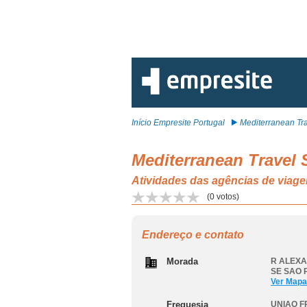
Início Empresite Portugal
Mediterranean Tra
Mediterranean Travel S
Atividades das agências de v
(
0
votos)
Endereço e contato
Morada
R ALEXA
SE SAO
Ver Mapa
Freguesia
UNIAO F