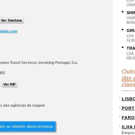
LDA
UNI
SHI
UNI
Ver Telefone
MON
GIR
globe.com
LDA
ALB
TRA
LDA
MEX
nean Travel Services, Incoming Portugal, S.a.
Outr
OBE
das 
clas
Ver NIF
LISB
es das agências de viagem
PORT
FARO
tis ao relatório desta empresa
ILHA
Empre