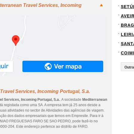
terranean Travel Services, Incoming
SETÚ
AVEI
BRA
LEIRI
SANT
COIM
ravel Services, Incoming Portugal, S.a.
l Services, Incoming Portugal, S.a.
. A sociedade
Mediterranean
tá registada como uma SA. A empresa tem já 25 anos desde a
suas atividades no sector de Atividades das agências de viagem.
zação dos dados empresariais que temos em Empresite. Para ir à
e UNIAO FREGUESIAS FARO SE SAO PEDRO, pode fazê-lo no
204. Este endereço pertence ao distrito de FARO.