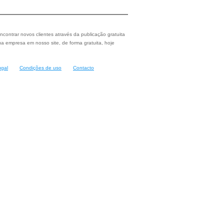
ncontrar novos clientes através da publicação gratuita
a empresa em nosso site, de forma gratuita, hoje
ugal
Condições de uso
Contacto