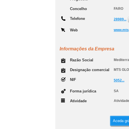
Concelho
FARO
Telefone
28989...
Web
www.mts
Informações da Empresa
Razão Social
Mediterra
Designação comercial
MTS GL
NIF
5052...
Forma jurídica
SA
Atividade
Atividad
Aceda grá