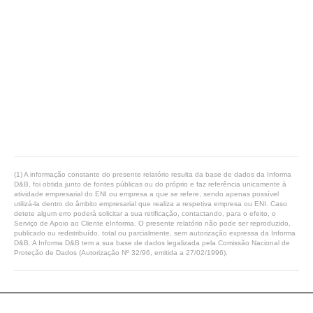
(1) A informação constante do presente relatório resulta da base de dados da Informa
D&B, foi obtida junto de fontes públicas ou do próprio e faz referência unicamente à
atividade empresarial do ENI ou empresa a que se refere, sendo apenas possível
utilizá-la dentro do âmbito empresarial que realiza a respetiva empresa ou ENI. Caso
detete algum erro poderá solicitar a sua retificação, contactando, para o efeito, o
Serviço de Apoio ao Cliente eInforma. O presente relatório não pode ser reproduzido,
publicado ou redistribuído, total ou parcialmente, sem autorização expressa da Informa
D&B. A Informa D&B tem a sua base de dados legalizada pela Comissão Nacional de
Proteção de Dados (Autorização Nº 32/96, emitida a 27/02/1996).