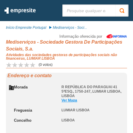
Pesquisar:
Início Empresite Portugal
Mediserviços - Soci...
Informação oferecida por
Mediserviços - Sociedade Gestora De Participações
Sociais, S.a.
Atividades das sociedades gestoras de participações sociais não
financeiras, LUMIAR LISBOA
(
0
votos)
Endereço e contato
Morada
R REPÚBLICA DO PARAGUAI 41
5ºESQ., 1750-247
,
LUMIAR LISBOA
,
LISBOA
Ver Mapa
Freguesia
LUMIAR LISBOA
Concelho
LISBOA