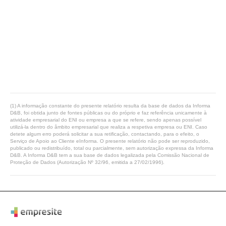
(1) A informação constante do presente relatório resulta da base de dados da Informa
D&B, foi obtida junto de fontes públicas ou do próprio e faz referência unicamente à
atividade empresarial do ENI ou empresa a que se refere, sendo apenas possível
utilizá-la dentro do âmbito empresarial que realiza a respetiva empresa ou ENI. Caso
detete algum erro poderá solicitar a sua retificação, contactando, para o efeito, o
Serviço de Apoio ao Cliente eInforma. O presente relatório não pode ser reproduzido,
publicado ou redistribuído, total ou parcialmente, sem autorização expressa da Informa
D&B. A Informa D&B tem a sua base de dados legalizada pela Comissão Nacional de
Proteção de Dados (Autorização Nº 32/96, emitida a 27/02/1996).