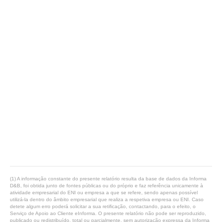
(1) A informação constante do presente relatório resulta da base de dados da Informa
D&B, foi obtida junto de fontes públicas ou do próprio e faz referência unicamente à
atividade empresarial do ENI ou empresa a que se refere, sendo apenas possível
utilizá-la dentro do âmbito empresarial que realiza a respetiva empresa ou ENI. Caso
detete algum erro poderá solicitar a sua retificação, contactando, para o efeito, o
Serviço de Apoio ao Cliente eInforma. O presente relatório não pode ser reproduzido,
publicado ou redistribuído, total ou parcialmente, sem autorização expressa da Informa