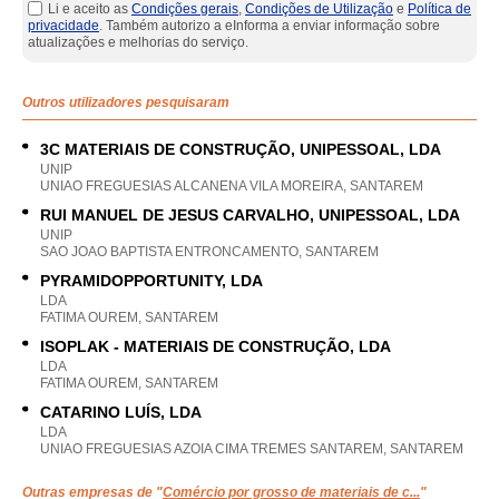
Li e aceito as
Condições gerais
,
Condições de Utilização
e
Política de
privacidade
. Também autorizo a eInforma a enviar informação sobre
atualizações e melhorias do serviço.
Outros utilizadores pesquisaram
3C MATERIAIS DE CONSTRUÇÃO, UNIPESSOAL, LDA
UNIP
UNIAO FREGUESIAS ALCANENA VILA MOREIRA, SANTAREM
RUI MANUEL DE JESUS CARVALHO, UNIPESSOAL, LDA
UNIP
SAO JOAO BAPTISTA ENTRONCAMENTO, SANTAREM
PYRAMIDOPPORTUNITY, LDA
LDA
FATIMA OUREM, SANTAREM
ISOPLAK - MATERIAIS DE CONSTRUÇÃO, LDA
LDA
FATIMA OUREM, SANTAREM
CATARINO LUÍS, LDA
LDA
UNIAO FREGUESIAS AZOIA CIMA TREMES SANTAREM, SANTAREM
Outras empresas de "
Comércio por grosso de materiais de c...
"