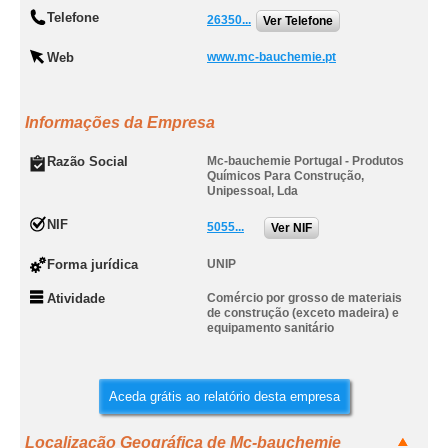
Telefone
26350...
Ver Telefone
Web
www.mc-bauchemie.pt
Informações da Empresa
Razão Social
Mc-bauchemie Portugal - Produtos
Químicos Para Construção,
Unipessoal, Lda
NIF
5055...
Ver NIF
Forma jurídica
UNIP
Atividade
Comércio por grosso de materiais
de construção (exceto madeira) e
equipamento sanitário
Aceda grátis ao relatório desta empresa
Localização Geográfica de Mc-bauchemie