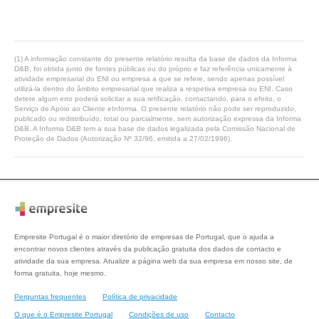
(1) A informação constante do presente relatório resulta da base de dados da Informa
D&B, foi obtida junto de fontes públicas ou do próprio e faz referência unicamente à
atividade empresarial do ENI ou empresa a que se refere, sendo apenas possível
utilizá-la dentro do âmbito empresarial que realiza a respetiva empresa ou ENI. Caso
detete algum erro poderá solicitar a sua retificação, contactando, para o efeito, o
Serviço de Apoio ao Cliente eInforma. O presente relatório não pode ser reproduzido,
publicado ou redistribuído, total ou parcialmente, sem autorização expressa da Informa
D&B. A Informa D&B tem a sua base de dados legalizada pela Comissão Nacional de
Proteção de Dados (Autorização Nº 32/96, emitida a 27/02/1996).
Empresite Portugal é o maior diretório de empresas de Portugal, que o ajuda a
encontrar novos clientes através da publicação gratuita dos dados de contacto e
atividade da sua empresa. Atualize a página web da sua empresa em nosso site, de
forma gratuita, hoje mesmo.
Perguntas frequentes
Política de privacidade
O que é o Empresite Portugal
Condições de uso
Contacto