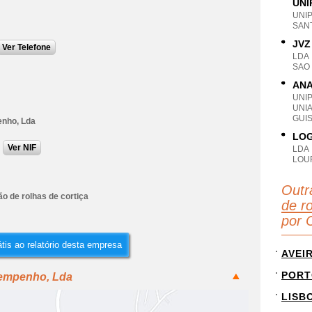
UNI
UNI
SANT
JVZ
Ver Telefone
LDA
SAO 
ANA
UNI
UNI
GUIS
nho, Lda
LOG
Ver NIF
LDA
LOUR
Outr
o de rolhas de cortiça
de ro
por 
tis ao relatório desta empresa
AVEI
PORT
xempenho, Lda
LISB