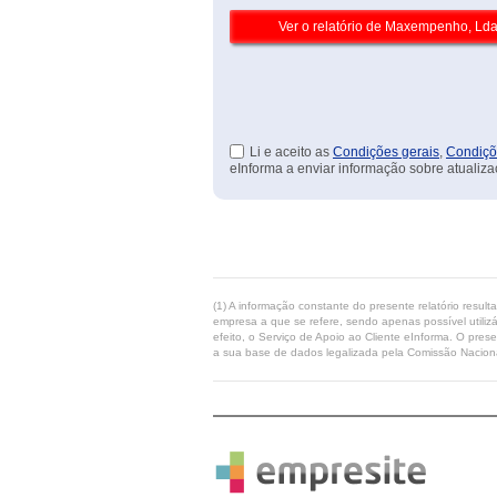
Li e aceito as
Condições gerais
,
Condiçõ
eInforma a enviar informação sobre atualiza
(1) A informação constante do presente relatório resul
empresa a que se refere, sendo apenas possível utilizá
efeito, o Serviço de Apoio ao Cliente eInforma. O pres
a sua base de dados legalizada pela Comissão Naciona