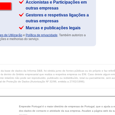
Accionistas e Participações em
outras empresas
Gestores e respetivas ligações a
outras empresas
Marcas e publicações legais
es de Utilização
e
Política de privacidade
. Também autorizo a
ções e melhorias do serviço.
ta da base de dados da Informa D&B, foi obtida junto de fontes públicas ou do próprio e faz refe
-la dentro do âmbito empresarial que realiza a respetiva empresa ou ENI. Caso detete algum erro 
ente relatório não pode ser reproduzido, publicado ou redistribuído, total ou parcialmente, sem
l de Proteção de Dados (Autorização Nº 32/96, emitida a 27/02/1996).
Empresite Portugal é o maior diretório de empresas de Portugal, que o ajuda a e
dos dados de contacto e atividade da sua empresa. Atualize a página web da su