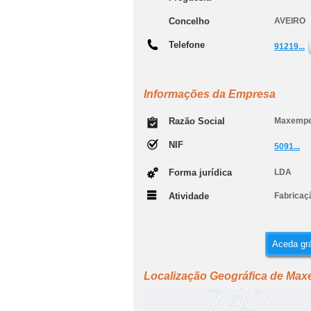
Concelho
AVEIRO
Telefone
91219...
Informações da Empresa
Razão Social
Maxempe
NIF
5091...
Forma jurídica
LDA
Atividade
Fabricaçã
Aceda grá
Localização Geográfica de Ma