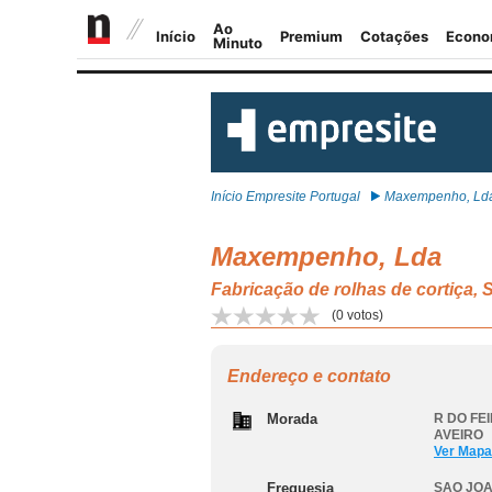
Início Empresite Portugal
Maxempenho, Ld
Maxempenho, Lda
Fabricação de rolhas de cortiç
(
0
votos)
Endereço e contato
Morada
R DO FE
AVEIRO
Ver Mapa
Freguesia
SAO JOA