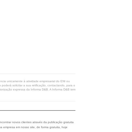
rência unicamente à atividade empresarial do ENI ou
poderá solicitar a sua retificação, contactando, para o
 autorização expressa da Informa D&B. A Informa D&B tem
ncontrar novos clientes através da publicação gratuita
a empresa em nosso site, de forma gratuita, hoje