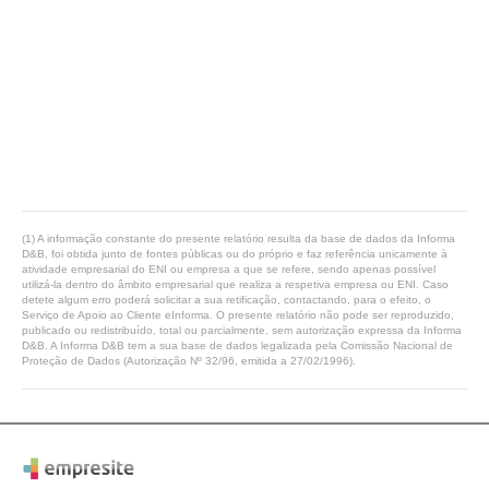
(1) A informação constante do presente relatório resulta da base de dados da Informa
D&B, foi obtida junto de fontes públicas ou do próprio e faz referência unicamente à
atividade empresarial do ENI ou empresa a que se refere, sendo apenas possível
utilizá-la dentro do âmbito empresarial que realiza a respetiva empresa ou ENI. Caso
detete algum erro poderá solicitar a sua retificação, contactando, para o efeito, o
Serviço de Apoio ao Cliente eInforma. O presente relatório não pode ser reproduzido,
publicado ou redistribuído, total ou parcialmente, sem autorização expressa da Informa
D&B. A Informa D&B tem a sua base de dados legalizada pela Comissão Nacional de
Proteção de Dados (Autorização Nº 32/96, emitida a 27/02/1996).