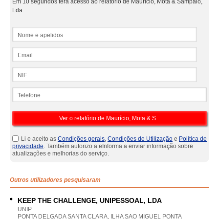
Em 10 segundos terá acesso ao relatório de Maurício, Mota & Sampaio,
Lda
Nome e apelidos
Email
NIF
Telefone
Li e aceito as
Condições gerais
,
Condições de Utilização
e
Política de
privacidade
. Também autorizo a eInforma a enviar informação sobre
atualizações e melhorias do serviço.
Outros utilizadores pesquisaram
KEEP THE CHALLENGE, UNIPESSOAL, LDA
UNIP
PONTA DELGADA SANTA CLARA, ILHA SAO MIGUEL PONTA