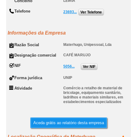
Concelho
LEIRIA
Telefone
23693...
Ver Telefone
Informações da Empresa
Razão Social
Materhugo, Unipessoal, Lda
Designação comercial
CAFÉ MARUJO
NIF
5056...
Ver NIF
Forma jurídica
UNIP
Atividade
Comércio a retalho de material de
bricolage, equipamento sanitário,
ladrilhos e materiais similares, em
estabelecimentos especializados
Aceda grátis ao relatório desta empresa
Localização Geográfica de Materhugo,