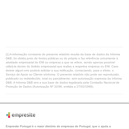
(1) A informação constante do presente relatório resulta da base de dados da Informa
D&B, foi obtida junto de fontes públicas ou do próprio e faz referência unicamente à
atividade empresarial do ENI ou empresa a que se refere, sendo apenas possível
utilizá-la dentro do âmbito empresarial que realiza a respetiva empresa ou ENI. Caso
detete algum erro poderá solicitar a sua retificação, contactando, para o efeito, o
Serviço de Apoio ao Cliente eInforma. O presente relatório não pode ser reproduzido,
publicado ou redistribuído, total ou parcialmente, sem autorização expressa da Informa
D&B. A Informa D&B tem a sua base de dados legalizada pela Comissão Nacional de
Proteção de Dados (Autorização Nº 32/96, emitida a 27/02/1996).
Empresite Portugal é o maior diretório de empresas de Portugal, que o ajuda a