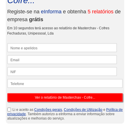
Cofre...
Registe-se na
eInforma
e obtenha
5 relatórios
de
empresa
grátis
Em 10 segundos terá acesso ao relatório de Masterchav - Cofres
Fechaduras, Unipessoal, Lda
Nome e apelidos
Email
NIF
Telefone
Li e aceito as
Condições gerais
,
Condições de Utilização
e
Política de
privacidade
. Também autorizo a eInforma a enviar informação sobre
atualizações e melhorias do serviço.