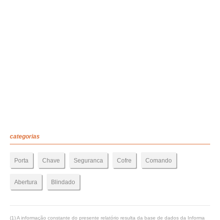
categorias
Porta
Chave
Seguranca
Cofre
Comando
Abertura
Blindado
(1) A informação constante do presente relatório resulta da base de dados da Informa