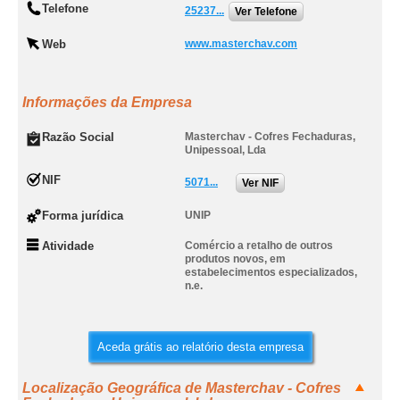
Telefone
25237...
Ver Telefone
Web
www.masterchav.com
Informações da Empresa
Razão Social
Masterchav - Cofres Fechaduras,
Unipessoal, Lda
NIF
5071...
Ver NIF
Forma jurídica
UNIP
Atividade
Comércio a retalho de outros
produtos novos, em
estabelecimentos especializados,
n.e.
Aceda grátis ao relatório desta empresa
Localização Geográfica de Masterchav - Cofres