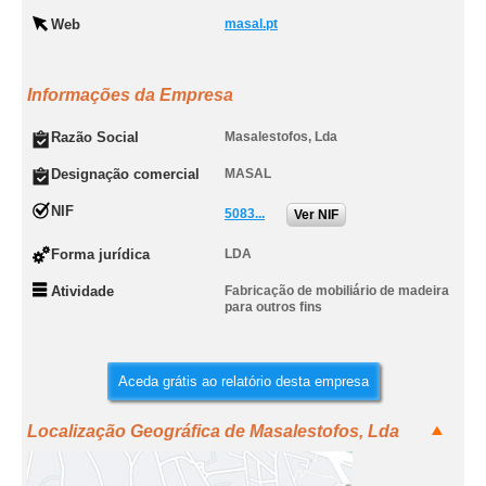
Web
masal.pt
Informações da Empresa
Razão Social
Masalestofos, Lda
Designação comercial
MASAL
NIF
5083...
Ver NIF
Forma jurídica
LDA
Atividade
Fabricação de mobiliário de madeira
para outros fins
Aceda grátis ao relatório desta empresa
Localização Geográfica de Masalestofos, Lda