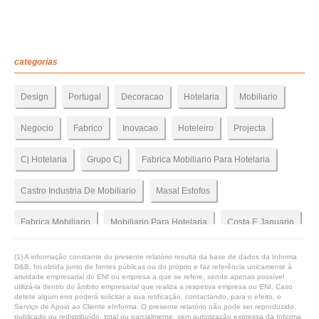
categorias
Design
Portugal
Decoracao
Hotelaria
Mobiliario
Negocio
Fabrico
Inovacao
Hoteleiro
Projecta
Cj Hotelaria
Grupo Cj
Fabrica Mobiliario Para Hotelaria
Castro Industria De Mobiliario
Masal Estofos
Fabrica Mobiliario
Mobiliario Para Hotelaria
Costa E Januario
Gabinete De Design
(1) A informação constante do presente relatório resulta da base de dados da Informa
D&B, foi obtida junto de fontes públicas ou do próprio e faz referência unicamente à
atividade empresarial do ENI ou empresa a que se refere, sendo apenas possível
utilizá-la dentro do âmbito empresarial que realiza a respetiva empresa ou ENI. Caso
detete algum erro poderá solicitar a sua retificação, contactando, para o efeito, o
Serviço de Apoio ao Cliente eInforma. O presente relatório não pode ser reproduzido,
publicado ou redistribuído, total ou parcialmente, sem autorização expressa da Informa