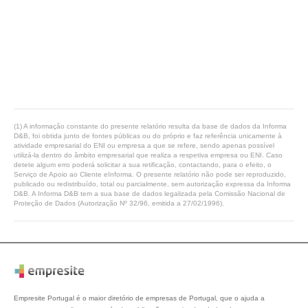
(1) A informação constante do presente relatório resulta da base de dados da Informa
D&B, foi obtida junto de fontes públicas ou do próprio e faz referência unicamente à
atividade empresarial do ENI ou empresa a que se refere, sendo apenas possível
utilizá-la dentro do âmbito empresarial que realiza a respetiva empresa ou ENI. Caso
detete algum erro poderá solicitar a sua retificação, contactando, para o efeito, o
Serviço de Apoio ao Cliente eInforma. O presente relatório não pode ser reproduzido,
publicado ou redistribuído, total ou parcialmente, sem autorização expressa da Informa
D&B. A Informa D&B tem a sua base de dados legalizada pela Comissão Nacional de
Proteção de Dados (Autorização Nº 32/96, emitida a 27/02/1996).
Empresite Portugal é o maior diretório de empresas de Portugal, que o ajuda a