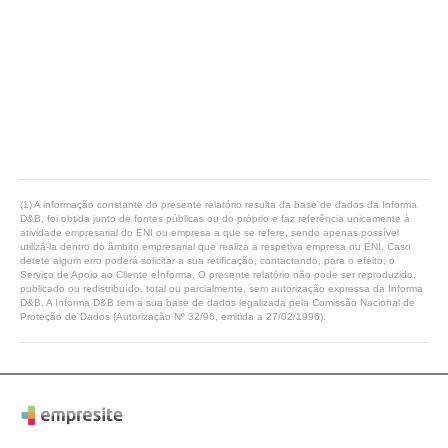
(1) A informação constante do presente relatório resulta da base de dados da Informa
D&B, foi obtida junto de fontes públicas ou do próprio e faz referência unicamente à
atividade empresarial do ENI ou empresa a que se refere, sendo apenas possível
utilizá-la dentro do âmbito empresarial que realiza a respetiva empresa ou ENI. Caso
detete algum erro poderá solicitar a sua retificação, contactando, para o efeito, o
Serviço de Apoio ao Cliente eInforma. O presente relatório não pode ser reproduzido,
publicado ou redistribuído, total ou parcialmente, sem autorização expressa da Informa
D&B. A Informa D&B tem a sua base de dados legalizada pela Comissão Nacional de
Proteção de Dados (Autorização Nº 32/96, emitida a 27/02/1996).