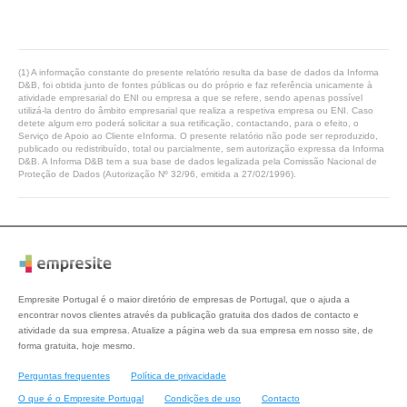
(1) A informação constante do presente relatório resulta da base de dados da Informa
D&B, foi obtida junto de fontes públicas ou do próprio e faz referência unicamente à
atividade empresarial do ENI ou empresa a que se refere, sendo apenas possível
utilizá-la dentro do âmbito empresarial que realiza a respetiva empresa ou ENI. Caso
detete algum erro poderá solicitar a sua retificação, contactando, para o efeito, o
Serviço de Apoio ao Cliente eInforma. O presente relatório não pode ser reproduzido,
publicado ou redistribuído, total ou parcialmente, sem autorização expressa da Informa
D&B. A Informa D&B tem a sua base de dados legalizada pela Comissão Nacional de
Proteção de Dados (Autorização Nº 32/96, emitida a 27/02/1996).
Empresite Portugal é o maior diretório de empresas de Portugal, que o ajuda a
encontrar novos clientes através da publicação gratuita dos dados de contacto e
atividade da sua empresa. Atualize a página web da sua empresa em nosso site, de
forma gratuita, hoje mesmo.
Perguntas frequentes
Política de privacidade
O que é o Empresite Portugal
Condições de uso
Contacto