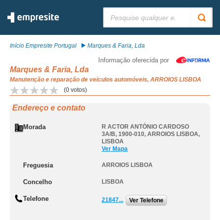
Pesquisar:
Início Empresite Portugal
Marques & Faria, Lda
Informação oferecida por
Marques & Faria, Lda
Manutenção e reparação de veículos automóveis, ARROIOS LISBOA
(
0
votos)
Endereço e contato
Morada
R ACTOR ANTÓNIO CARDOSO
3A/B, 1900-010
,
ARROIOS LISBOA
,
LISBOA
Ver Mapa
Freguesia
ARROIOS LISBOA
Concelho
LISBOA
Telefone
21847...
Ver Telefone