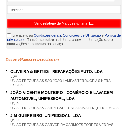
Telefone
Li e aceito as
Condições gerais
,
Condições de Utilização
e
Política de
privacidade
. Também autorizo a eInforma a enviar informação sobre
atualizações e melhorias do serviço.
Outros utilizadores pesquisaram
OLIVEIRA & BRITES - REPARAÇÕES AUTO, LDA
LDA
UNIAO FREGUESIAS SAO JOAO LAMPAS TERRUGEM SINTRA,
LISBOA
JOÃO VICENTE MONTEIRO - COMÉRCIO E LAVAGEM
AUTOMÓVEL, UNIPESSOAL, LDA
UNIP
UNIAO FREGUESIAS CARREGADO CADAFAIS ALENQUER, LISBOA
J M GUERREIRO, UNIPESSOAL, LDA
UNIP
UNIAO FREGUESIAS CARVOEIRA CARMOES TORRES VEDRAS,