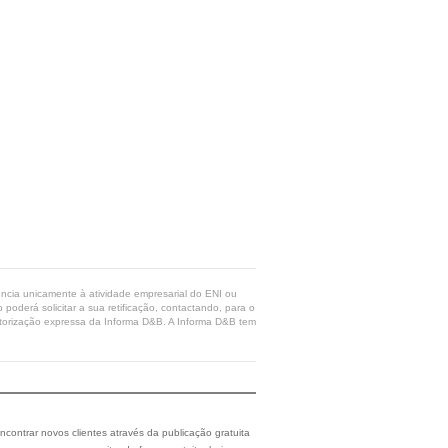
rência unicamente à atividade empresarial do ENI ou
poderá solicitar a sua retificação, contactando, para o
 autorização expressa da Informa D&B. A Informa D&B tem
ncontrar novos clientes através da publicação gratuita