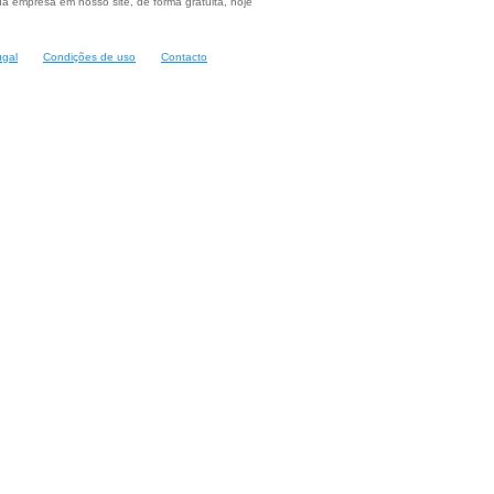
a empresa em nosso site, de forma gratuita, hoje
ugal
Condições de uso
Contacto