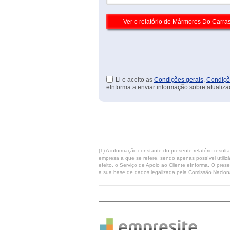
Li e aceito as
Condições gerais
,
Condiçõ
eInforma a enviar informação sobre atualiza
(1) A informação constante do presente relatório resul
empresa a que se refere, sendo apenas possível utilizá
efeito, o Serviço de Apoio ao Cliente eInforma. O pres
a sua base de dados legalizada pela Comissão Naciona