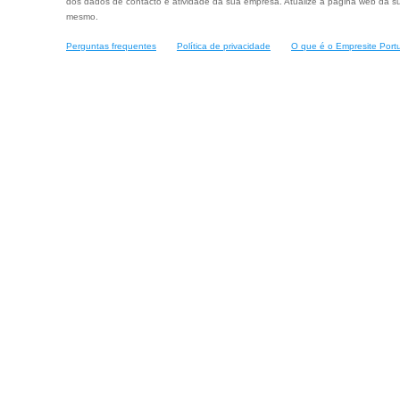
dos dados de contacto e atividade da sua empresa. Atualize a página web da su
mesmo.
Perguntas frequentes
Política de privacidade
O que é o Empresite Port