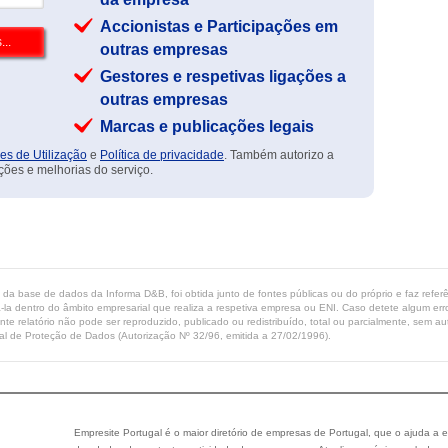
Accionistas e Participações em
outras empresas
Gestores e respetivas ligações a
outras empresas
Marcas e publicações legais
es de Utilização
e
Política de privacidade
. Também autorizo a
ções e melhorias do serviço.
ta da base de dados da Informa D&B, foi obtida junto de fontes públicas ou do próprio e faz refe
-la dentro do âmbito empresarial que realiza a respetiva empresa ou ENI. Caso detete algum erro 
ente relatório não pode ser reproduzido, publicado ou redistribuído, total ou parcialmente, sem
l de Proteção de Dados (Autorização Nº 32/96, emitida a 27/02/1996).
Empresite Portugal é o maior diretório de empresas de Portugal, que o ajuda a e