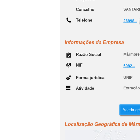
Concelho
SANTAR
Telefone
26898...
Informações da Empresa
Razão Social
Mármores
NIF
5082...
Forma jurídica
UNIP
Atividade
Extração
Aceda grá
Localização Geográfica de Már