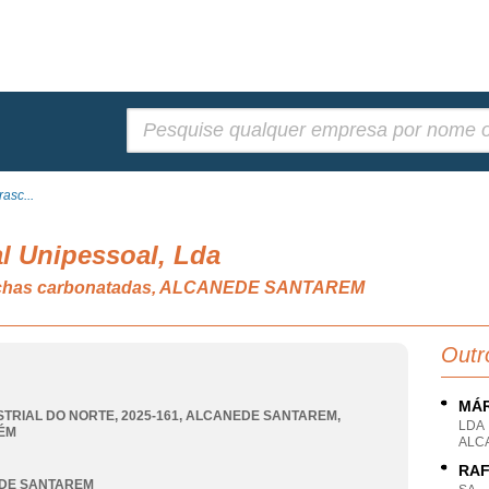
Pesquisar:
asc...
l Unipessoal, Lda
rochas carbonatadas, ALCANEDE SANTAREM
Outr
MÁR
STRIAL DO NORTE, 2025-161
,
ALCANEDE SANTAREM
,
LDA
ÉM
ALC
RAF
DE SANTAREM