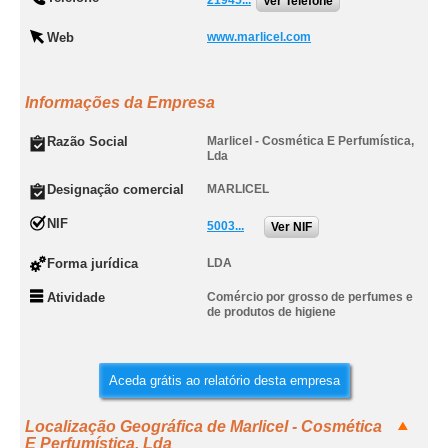
21945...
Ver Telefone
Web
www.marlicel.com
Informações da Empresa
Razão Social
Marlicel - Cosmética E Perfumística,
Lda
Designação comercial
MARLICEL
NIF
5003...
Ver NIF
Forma jurídica
LDA
Atividade
Comércio por grosso de perfumes e
de produtos de higiene
Aceda grátis ao relatório desta empresa
Localização Geográfica de Marlicel - Cosmética
E Perfumística, Lda