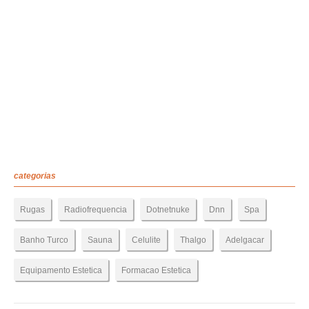
categorias
Rugas
Radiofrequencia
Dotnetnuke
Dnn
Spa
Banho Turco
Sauna
Celulite
Thalgo
Adelgacar
Equipamento Estetica
Formacao Estetica