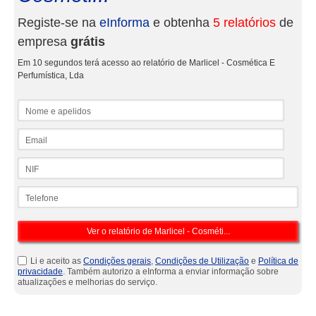
Registe-se na
eInforma
e obtenha
5 relatórios
de
empresa
grátis
Em 10 segundos terá acesso ao relatório de Marlicel - Cosmética E
Perfumística, Lda
Nome e apelidos
Email
NIF
Telefone
Li e aceito as
Condições gerais
,
Condições de Utilização
e
Política de
privacidade
. Também autorizo a eInforma a enviar informação sobre
atualizações e melhorias do serviço.