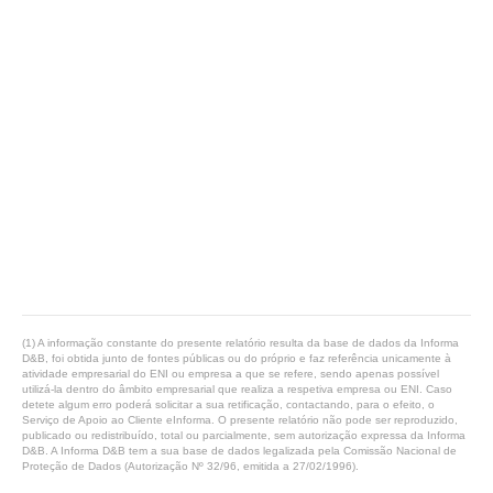
(1) A informação constante do presente relatório resulta da base de dados da Informa
D&B, foi obtida junto de fontes públicas ou do próprio e faz referência unicamente à
atividade empresarial do ENI ou empresa a que se refere, sendo apenas possível
utilizá-la dentro do âmbito empresarial que realiza a respetiva empresa ou ENI. Caso
detete algum erro poderá solicitar a sua retificação, contactando, para o efeito, o
Serviço de Apoio ao Cliente eInforma. O presente relatório não pode ser reproduzido,
publicado ou redistribuído, total ou parcialmente, sem autorização expressa da Informa
D&B. A Informa D&B tem a sua base de dados legalizada pela Comissão Nacional de
Proteção de Dados (Autorização Nº 32/96, emitida a 27/02/1996).