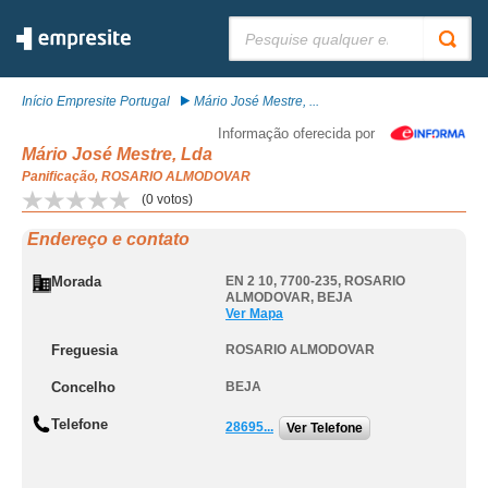
Pesquisar:
Início Empresite Portugal
Mário José Mestre, ...
Informação oferecida por
Mário José Mestre, Lda
Panificação, ROSARIO ALMODOVAR
(
0
votos)
Endereço e contato
Morada
EN 2 10, 7700-235
,
ROSARIO
ALMODOVAR
,
BEJA
Ver Mapa
Freguesia
ROSARIO ALMODOVAR
Concelho
BEJA
Telefone
28695...
Ver Telefone